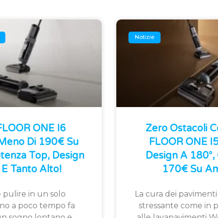
Notizie
 FLOOR ONE I6
Zero Ostacoli 
 Meno Di 190€ Su
FLOOR ONE I5 
tenza Top, Design
Design A 180°, 
E Tanto Alto!
170€ Su Am
 pulire in un solo
La cura dei pavimenti
fino a poco tempo fa
stressante come in p
n sogno lontano e
alle lavapavimenti W