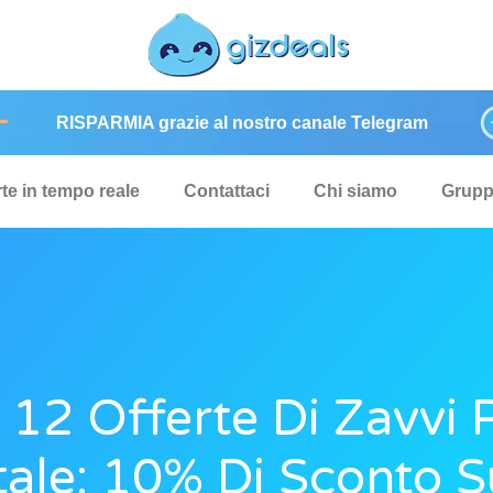
RISPARMIA grazie al nostro canale Telegram
rte in tempo reale
Contattaci
Chi siamo
Grup
 12 Offerte Di Zavvi 
ale: 10% Di Sconto S