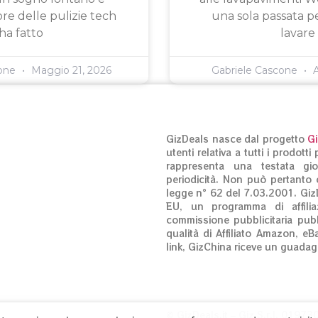
ore delle pulizie tech
una sola passata pe
ha fatto
lavare
cone
Maggio 21, 2026
Gabriele Cascone
A
GizDeals nasce dal progetto
G
utenti relativa a tutti i prodot
rappresenta una testata gio
periodicità. Non può pertanto c
legge n° 62 del 7.03.2001. Giz
EU, un programma di affilia
commissione pubblicitaria pubb
qualità di Affiliato Amazon, eB
link, GizChina riceve un guadag
© GizDeals.it – Giz S.r.l. 0197