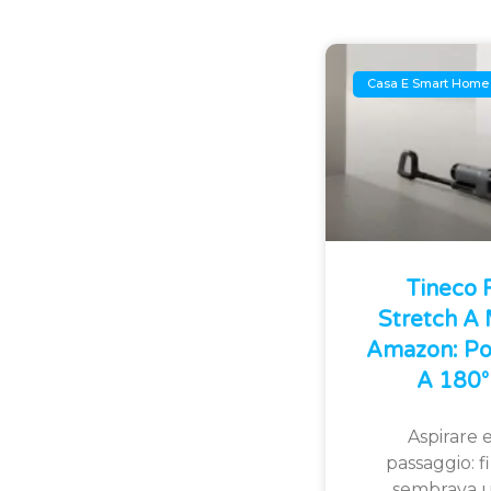
Casa E Smart Home
Tineco
Stretch A
Amazon: Po
A 180° 
Aspirare e
passaggio: 
sembrava u