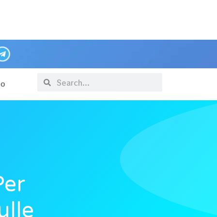
po
Per
ulle