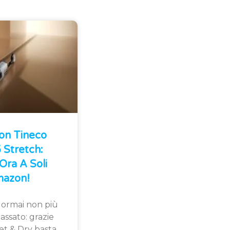
Con Tineco
Stretch:
Ora A Soli
azon!
 ormai non più
assato: grazie
et & Dry basta