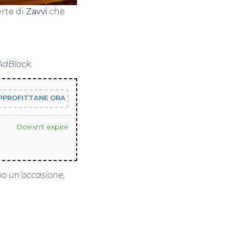
erte di
Zavvi
che
AdBlock.
PPROFITTANE ORA
Doesn't expire
no un’occasione,