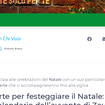
n Chi Vuoi
Roberto Branni
cipa alle celebrazioni del
Natale
con un suo particolar
ferte
che ci accompagneranno fino alla vigilia.
rte per festeggiare il Natale: