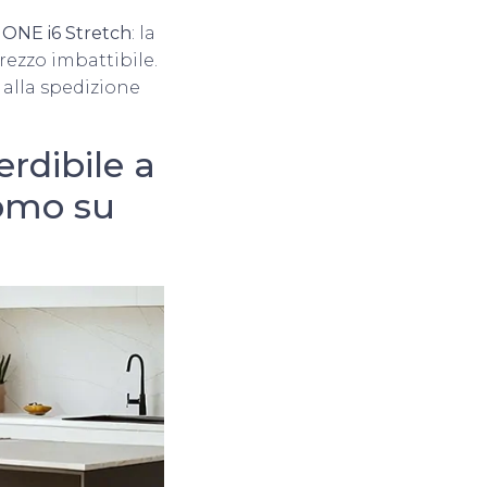
ONE i6 Stretch
: la
rezzo imbattibile.
alla spedizione
rdibile a
romo su