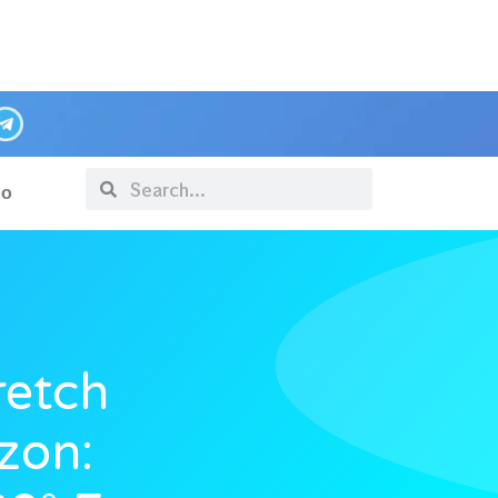
po
retch
zon: