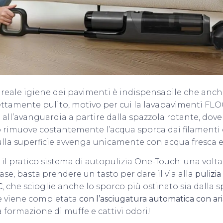
 reale igiene dei pavimenti è indispensabile che anc
rfettamente pulito, motivo per cui la lavapavimenti FL
all’avanguardia a partire dalla spazzola rotante, dov
o rimuove costantemente l’acqua sporca dai filamenti 
lla superficie avvenga unicamente con acqua fresca e 
 il pratico sistema di autopulizia One-Touch: una volta
base, basta prendere un tasto per dare il via alla
pulizi
C
, che scioglie anche lo sporco più ostinato sia dalla 
e viene completata
con l’asciugatura automatica con ari
 formazione di muffe e cattivi odori!