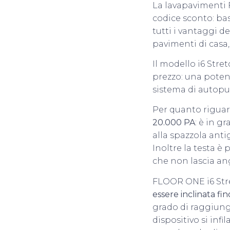
La lavapavimenti 
codice sconto: bas
tutti i vantaggi d
pavimenti di casa,
Il modello i6 Stre
prezzo: una potenz
sistema di autopul
Per quanto riguar
20.000 PA
: è in g
alla spazzola anti
Inoltre la testa è
che non lascia ang
FLOOR ONE i6 Stret
essere inclinata fin
grado di raggiunger
dispositivo si infi