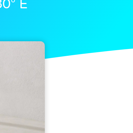
80° E