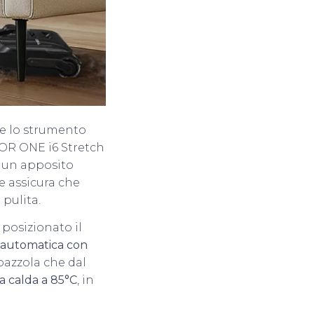
he lo strumento
OOR ONE i6 Stretch
e un apposito
e assicura che
pulita.
 posizionato il
a automatica con
spazzola che dal
a calda a 85°C
, in