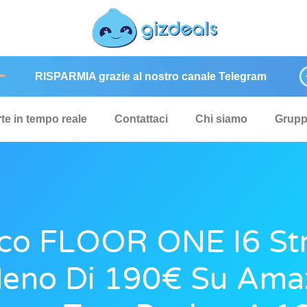
RISPARMIA grazie al nostro canale Telegram
rte in tempo reale
Contattaci
Chi siamo
Grup
co FLOOR ONE I6 St
eno Di 190€ Su Ama