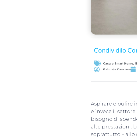
Condividilo Co
Casa e Smart Home
,
N
Gabriele Cascone
Aspirare e pulire
e invece il settor
bisogno di spende
alte prestazioni: 
soprattutto – allo 