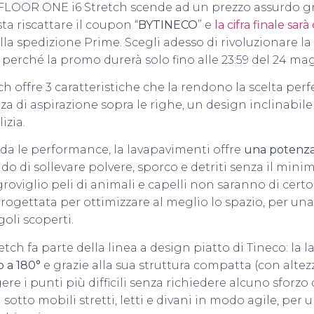
FLOOR ONE i6 Stretch scende ad un prezzo assurdo gr
ta riscattare il coupon “
BYTINECO
” e
la cifra finale sarà
ella spedizione Prime. Scegli adesso di rivoluzionare la
 perché la promo durerà solo fino alle 23:59 del 24 ma
tch offre 3 caratteristiche che la rendono la scelta per
a di aspirazione sopra le righe, un design inclinabile
izia.
da le performance, la lavapavimenti offre
una potenza 
rado di sollevare polvere, sporco e detriti senza il minim
groviglio peli di animali e capelli non saranno di cer
 progettata per ottimizzare al meglio lo spazio, per una
oli scoperti.
ch fa parte della linea a design piatto di Tineco: la
o a 180°
e grazie alla sua struttura compatta (con altezz
e i punti più difficili senza richiedere alcuno sforzo d
la sotto mobili stretti, letti e divani in modo agile, per 