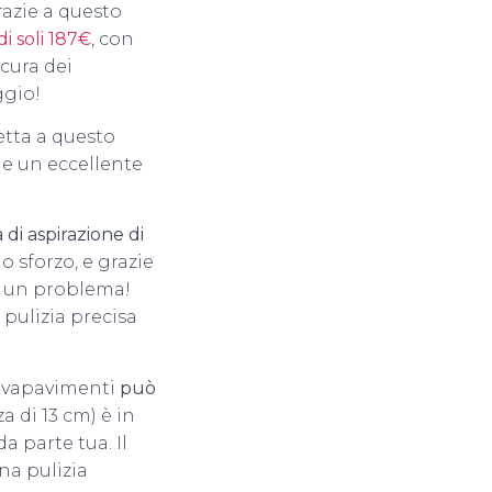
azie a questo
 di soli 187€
, con
 cura dei
ggio!
fetta a questo
 e un eccellente
di aspirazione di
o sforzo, e grazie
to un problema!
 pulizia precisa
 lavapavimenti
può
a di 13 cm) è in
a parte tua. Il
una pulizia