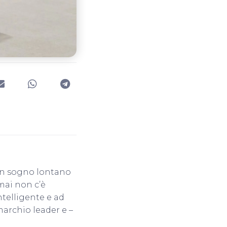
 un sogno lontano
rmai non c’è
telligente e ad
 marchio leader e –