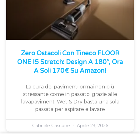
Zero Ostacoli Con Tineco FLOOR
ONE I5 Stretch: Design A 180°, Ora
A Soli 170€ Su Amazon!
La cura dei pavimenti ormai non più
stressante come in passato: grazie alle
lavapavimenti Wet & Dry basta una sola
passata per aspirare e lavare
Gabriele Cascone
Aprile 23, 2026