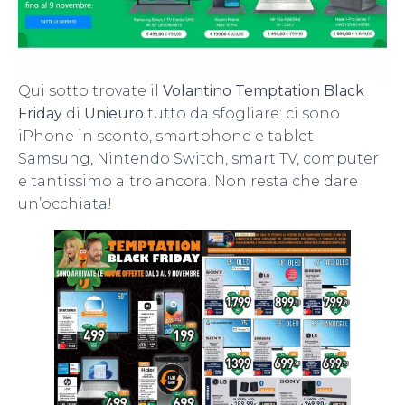
Qui sotto trovate il
Volantino Temptation Black
Friday
di
Unieuro
tutto da sfogliare: ci sono
iPhone in sconto, smartphone e tablet
Samsung, Nintendo Switch, smart TV, computer
e tantissimo altro ancora. Non resta che dare
un’occhiata!