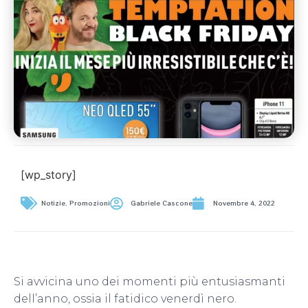
[wp_story]
Notizie
,
Promozioni
Gabriele Cascone
Novembre 4, 2022
Si avvicina uno dei momenti più entusiasmanti
dell’anno, ossia il fatidico venerdì nero.