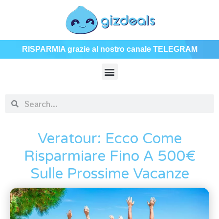
RISPARMIA grazie al nostro canale TELEGRAM
Veratour: Ecco Come
Risparmiare Fino A 500€
Sulle Prossime Vacanze