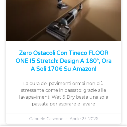
Zero Ostacoli Con Tineco FLOOR
ONE I5 Stretch: Design A 180°, Ora
A Soli 170€ Su Amazon!
La cura dei pavimenti ormai non più
stressante come in passato: grazie alle
lavapavimenti Wet & Dry basta una sola
passata per aspirare e lavare
Gabriele Cascone
Aprile 23, 2026