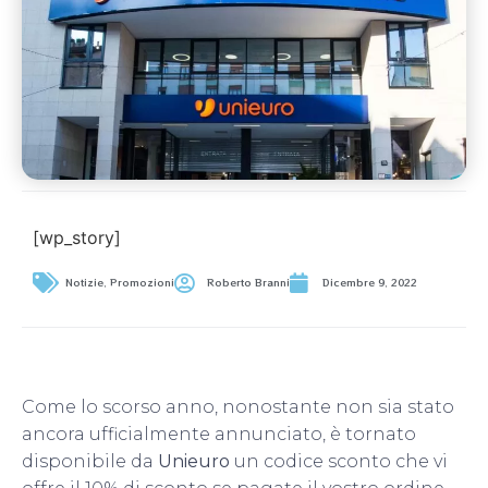
[wp_story]
Notizie
,
Promozioni
Roberto Branni
Dicembre 9, 2022
Come lo scorso anno, nonostante non sia stato
ancora ufficialmente annunciato, è tornato
disponibile da
Unieuro
un codice sconto che vi