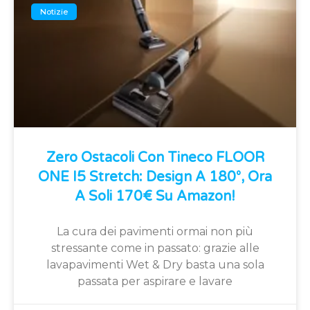
Notizie
Zero Ostacoli Con Tineco FLOOR
ONE I5 Stretch: Design A 180°, Ora
A Soli 170€ Su Amazon!
La cura dei pavimenti ormai non più
stressante come in passato: grazie alle
lavapavimenti Wet & Dry basta una sola
passata per aspirare e lavare