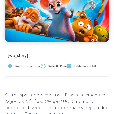
[wp_story]
Notizie
,
Promozioni
Raffaella Papa
Febbraio 2, 2023
State aspettando con ansia l’uscita al cinema di
Argonuts: Missione Olimpo
? UCI Cinemas vi
permette di vederlo in anteprima e vi regala due