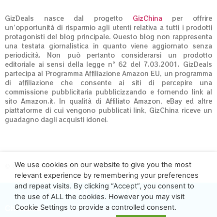
GizDeals nasce dal progetto
GizChina
per offrire
un’opportunità di risparmio agli utenti relativa a tutti i prodotti
protagonisti del blog principale. Questo blog non rappresenta
una testata giornalistica in quanto viene aggiornato senza
periodicità. Non può pertanto considerarsi un prodotto
editoriale ai sensi della legge n° 62 del 7.03.2001. GizDeals
partecipa al Programma Affiliazione Amazon EU, un programma
di affiliazione che consente ai siti di percepire una
commissione pubblicitaria pubblicizzando e fornendo link al
sito Amazon.it. In qualità di Affiliato Amazon, eBay ed altre
piattaforme di cui vengono pubblicati link, GizChina riceve un
guadagno dagli acquisti idonei.
We use cookies on our website to give you the most
© GizDeals.it – Giz S.r.l. 01973020660
relevant experience by remembering your preferences
and repeat visits. By clicking “Accept”, you consent to
GizDeals.it - Powered by Giz S.r.l.
the use of ALL the cookies. However you may visit
Cookie Settings to provide a controlled consent.
Chi siamo