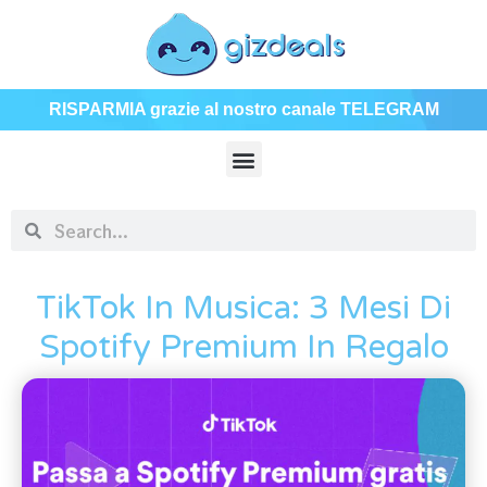
RISPARMIA grazie al nostro canale TELEGRAM
TikTok In Musica: 3 Mesi Di
Spotify Premium In Regalo