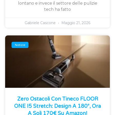
lontano e invece il settore delle pulizie
tech ha fatto
Gabriele Cascone
Maggio 21, 2026
Notizie
Zero Ostacoli Con Tineco FLOOR
ONE I5 Stretch: Design A 180°, Ora
A Soli 170€ Su Amazon!