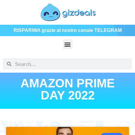
RISPARMIA grazie al nostro canale TELEGRAM
AMAZON PRIME
DAY 2022