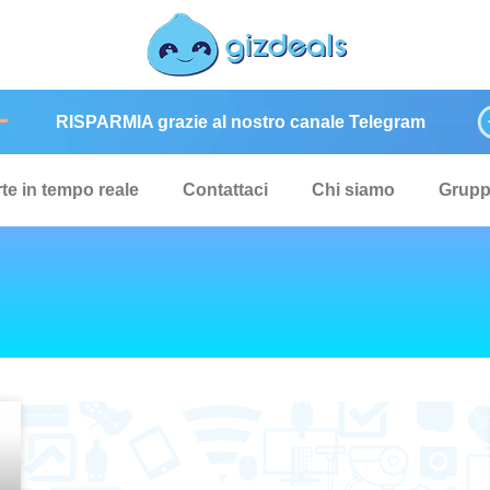
RISPARMIA grazie al nostro canale Telegram
rte in tempo reale
Contattaci
Chi siamo
Grup