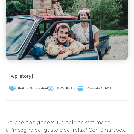
[wp_story]
Notizie
,
Promozioni
Raffaella Papa
Gennaio 2, 2023
Perché non godersi un bel fine settimana
all’insegna del gusto e del relax? Con Smartbox,