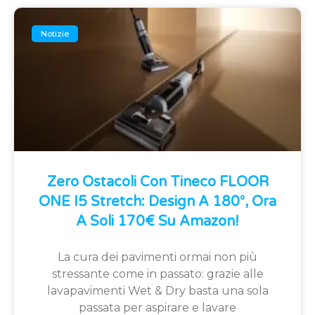
Notizie
Zero Ostacoli Con Tineco FLOOR
ONE I5 Stretch: Design A 180°, Ora
A Soli 170€ Su Amazon!
La cura dei pavimenti ormai non più
stressante come in passato: grazie alle
lavapavimenti Wet & Dry basta una sola
passata per aspirare e lavare