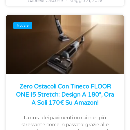
Gabriele Cascone
Maggio 21, 2026
Notizie
Zero Ostacoli Con Tineco FLOOR
ONE I5 Stretch: Design A 180°, Ora
A Soli 170€ Su Amazon!
La cura dei pavimenti ormai non più
stressante come in passato: grazie alle