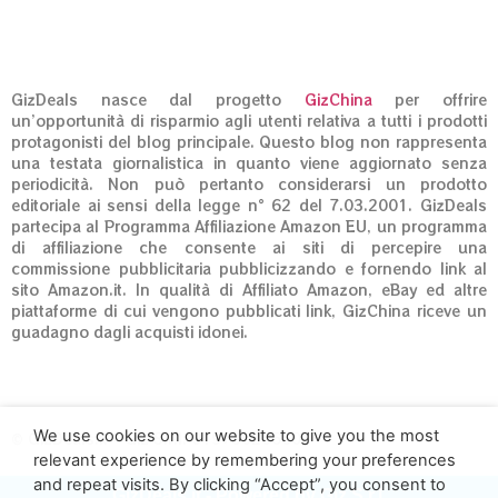
GizDeals nasce dal progetto
GizChina
per offrire
un’opportunità di risparmio agli utenti relativa a tutti i prodotti
protagonisti del blog principale. Questo blog non rappresenta
una testata giornalistica in quanto viene aggiornato senza
periodicità. Non può pertanto considerarsi un prodotto
editoriale ai sensi della legge n° 62 del 7.03.2001. GizDeals
partecipa al Programma Affiliazione Amazon EU, un programma
di affiliazione che consente ai siti di percepire una
commissione pubblicitaria pubblicizzando e fornendo link al
sito Amazon.it. In qualità di Affiliato Amazon, eBay ed altre
piattaforme di cui vengono pubblicati link, GizChina riceve un
guadagno dagli acquisti idonei.
We use cookies on our website to give you the most
© GizDeals.it – Giz S.r.l. 01973020660
relevant experience by remembering your preferences
and repeat visits. By clicking “Accept”, you consent to
GizDeals.it - Powered by Giz S.r.l.