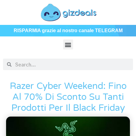
RISPARMIA grazie al nostro canale TELEGRAM
Razer Cyber Weekend: Fino
Al 70% Di Sconto Su Tanti
Prodotti Per Il Black Friday