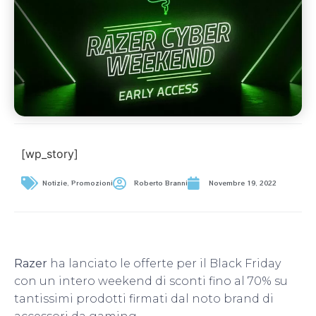
[wp_story]
Notizie
,
Promozioni
Roberto Branni
Novembre 19, 2022
Razer
ha lanciato le offerte per il Black Friday
con un intero weekend di sconti fino al 70% su
tantissimi prodotti firmati dal noto brand di