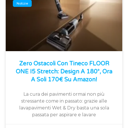
Notizie
Zero Ostacoli Con Tineco FLOOR
ONE I5 Stretch: Design A 180°, Ora
A Soli 170€ Su Amazon!
La cura dei pavimenti ormai non più
stressante come in passato: grazie alle
lavapavimenti Wet & Dry basta una sola
passata per aspirare e lavare