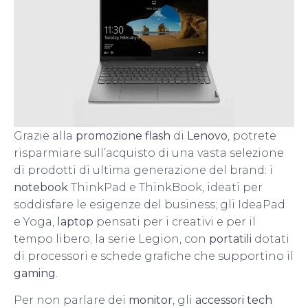
Grazie alla
promozione flash
di
Lenovo
, potrete
risparmiare sull’acquisto di una vasta selezione
di prodotti di ultima generazione del brand: i
notebook
ThinkPad e ThinkBook, ideati per
soddisfare le esigenze del business; gli IdeaPad
e Yoga,
laptop
pensati per i creativi e per il
tempo libero; la serie Legion, con
portatili
dotati
di processori e schede grafiche che supportino il
gaming
.
Per non parlare dei
monitor
, gli
accessori tech