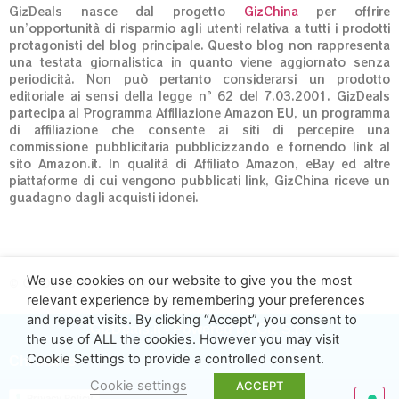
GizDeals nasce dal progetto
GizChina
per offrire
un’opportunità di risparmio agli utenti relativa a tutti i prodotti
protagonisti del blog principale. Questo blog non rappresenta
una testata giornalistica in quanto viene aggiornato senza
periodicità. Non può pertanto considerarsi un prodotto
editoriale ai sensi della legge n° 62 del 7.03.2001. GizDeals
partecipa al Programma Affiliazione Amazon EU, un programma
di affiliazione che consente ai siti di percepire una
commissione pubblicitaria pubblicizzando e fornendo link al
sito Amazon.it. In qualità di Affiliato Amazon, eBay ed altre
piattaforme di cui vengono pubblicati link, GizChina riceve un
guadagno dagli acquisti idonei.
We use cookies on our website to give you the most
© GizDeals.it – Giz S.r.l. 01973020660
relevant experience by remembering your preferences
and repeat visits. By clicking “Accept”, you consent to
GizDeals.it - Powered by Giz S.r.l.
the use of ALL the cookies. However you may visit
Cookie Settings to provide a controlled consent.
Chi siamo
Cookie settings
ACCEPT
Privacy Policy