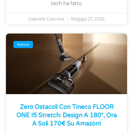
tech ha fatto
Gabriele Cascone
Maggio 21, 2026
Notizie
Zero Ostacoli Con Tineco FLOOR
ONE I5 Stretch: Design A 180°, Ora
A Soli 170€ Su Amazon!