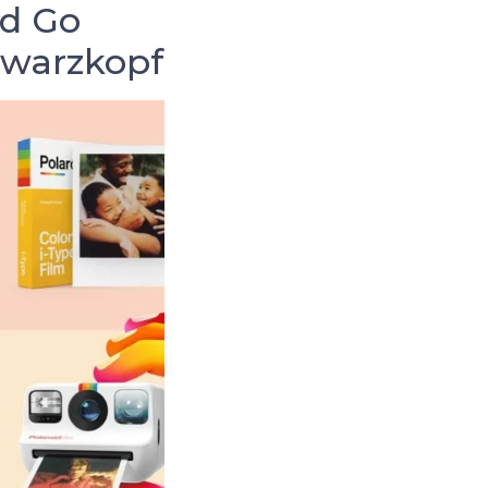
id Go
chwarzkopf