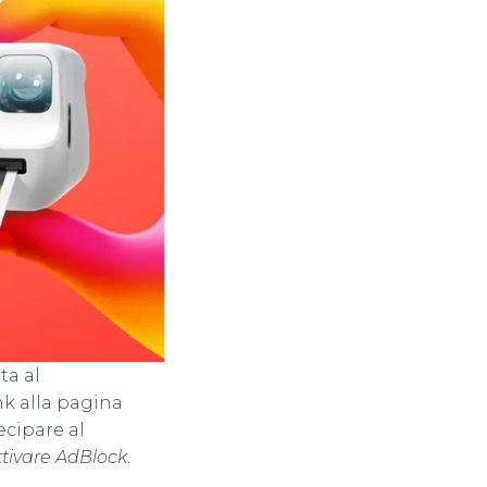
ta al
link alla pagina
ecipare al
ttivare AdBlock
.