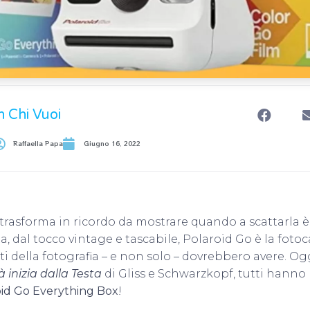
n Chi Vuoi
Raffaella Papa
Giugno 16, 2022
 trasforma in ricordo da mostrare quando a scattarla è
, dal tocco vintage e tascabile, Polaroid Go è la fot
ti della fotografia – e non solo – dovrebbero avere. Ogg
à inizia dalla Testa
di Gliss e Schwarzkopf, tutti hanno l
oid Go Everything Box
!