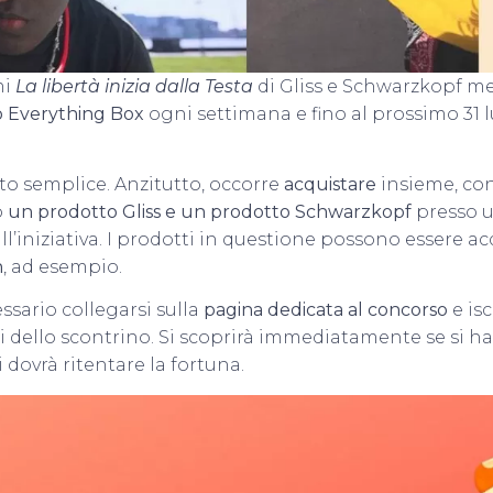
mi
La libertà inizia dalla Testa
di Gliss e Schwarzkopf me
o Everything Box
ogni settimana e fino al prossimo 31 l
to semplice. Anzitutto, occorre
acquistare
insieme, co
o
un prodotto Gliss e un prodotto Schwarzkopf
presso u
ll’iniziativa. I prodotti in questione possono essere a
n
, ad esempio.
sario collegarsi sulla
pagina dedicata al concorso
e isc
li dello scontrino. Si scoprirà immediatamente se si h
 dovrà ritentare la fortuna.