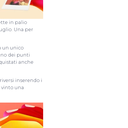
tte in palio
uglio. Una per
n un unico
no dei punti
cquistati anche
riversi inserendo i
a vinto una