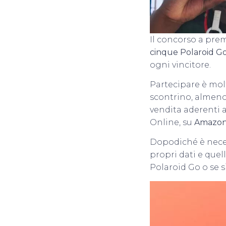
Il concorso a pre
cinque Polaroid G
ogni vincitore.
Partecipare è mol
scontrino, almen
vendita aderenti a
Online, su
Amazo
Dopodiché è neces
propri dati e quel
Polaroid Go o se si