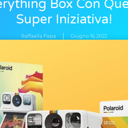
erything Box Con Que
Super Iniziativa!
Raffaella Papa
Giugno 16, 2022