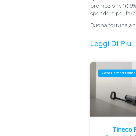
promozione “
100%
spendere per fare 
Buona fortuna a tu
Leggi Di Più
Casa E Smart Home
Tineco