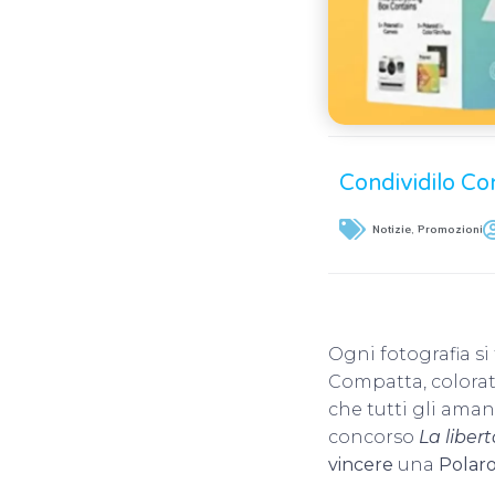
Condividilo Co
Notizie
,
Promozioni
Ogni fotografia si
Compatta, colorata
che tutti gli aman
concorso
La libert
vincere
una
Polar