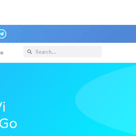
po
i
 Go