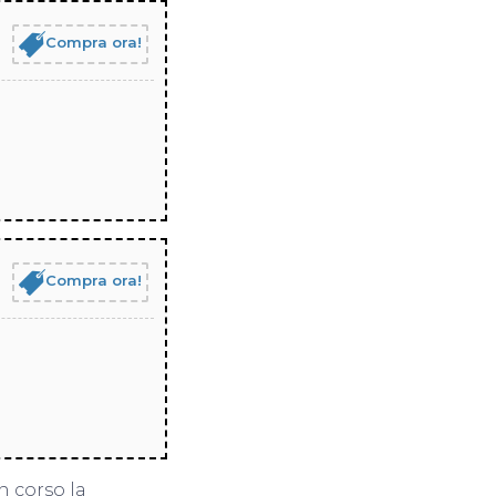
Compra ora!
Compra ora!
n corso la