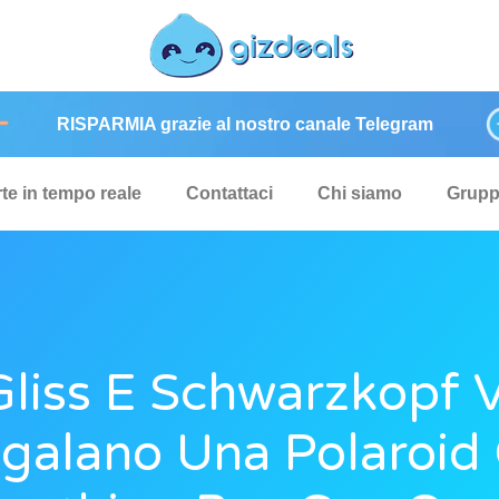
RISPARMIA grazie al nostro canale Telegram
rte in tempo reale
Contattaci
Chi siamo
Grup
Gliss E Schwarzkopf V
galano Una Polaroid