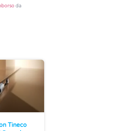
imborso
da
Con Tineco