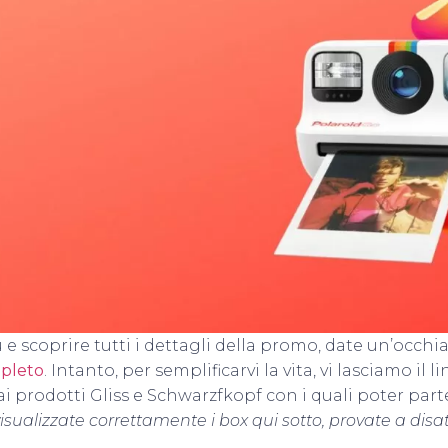
 e scoprire tutti i dettagli della promo, date un’occhia
pleto
. Intanto, per semplificarvi la vita, vi lasciamo il 
ai prodotti Gliss e Schwarzfkopf con i quali poter part
isualizzate correttamente i box qui sotto, provate a disa