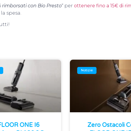
 rimborsati con Bio Presto
“ per
ottenere fino a 15€ di r
la spesa.
tti!
Notizie
 FLOOR ONE I6
Zero Ostacoli 