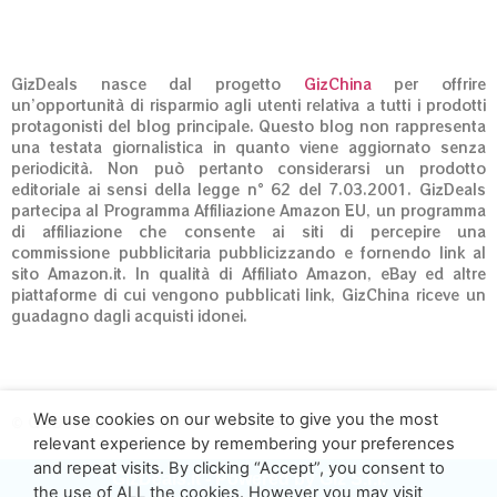
GizDeals nasce dal progetto
GizChina
per offrire
un’opportunità di risparmio agli utenti relativa a tutti i prodotti
protagonisti del blog principale. Questo blog non rappresenta
una testata giornalistica in quanto viene aggiornato senza
periodicità. Non può pertanto considerarsi un prodotto
editoriale ai sensi della legge n° 62 del 7.03.2001. GizDeals
partecipa al Programma Affiliazione Amazon EU, un programma
di affiliazione che consente ai siti di percepire una
commissione pubblicitaria pubblicizzando e fornendo link al
sito Amazon.it. In qualità di Affiliato Amazon, eBay ed altre
piattaforme di cui vengono pubblicati link, GizChina riceve un
guadagno dagli acquisti idonei.
We use cookies on our website to give you the most
© GizDeals.it – Giz S.r.l. 01973020660
relevant experience by remembering your preferences
and repeat visits. By clicking “Accept”, you consent to
GizDeals.it - Powered by Giz S.r.l.
the use of ALL the cookies. However you may visit