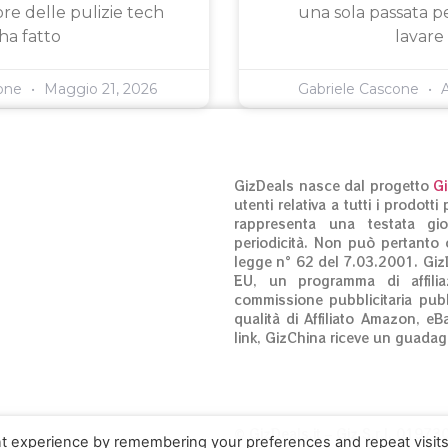
ore delle pulizie tech
una sola passata pe
ha fatto
lavare
cone
Maggio 21, 2026
Gabriele Cascone
A
GizDeals nasce dal progetto
G
utenti relativa a tutti i prodot
rappresenta una testata gio
periodicità. Non può pertanto c
legge n° 62 del 7.03.2001. Giz
EU, un programma di affilia
commissione pubblicitaria pubb
qualità di Affiliato Amazon, eB
link, GizChina riceve un guadag
© GizDeals.it – Giz S.r.l. 0197
t experience by remembering your preferences and repeat visits