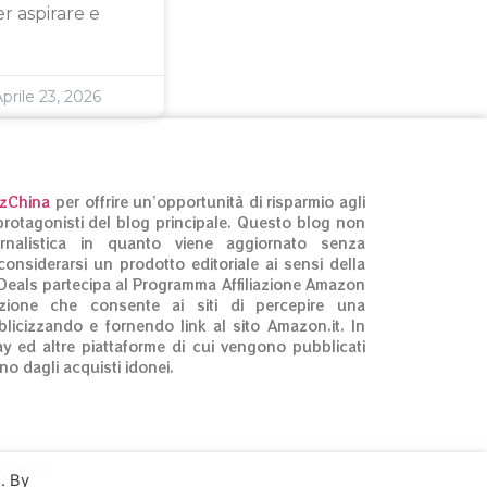
r aspirare e
prile 23, 2026
izChina
per offrire un’opportunità di risparmio agli
ti protagonisti del blog principale. Questo blog non
rnalistica in quanto viene aggiornato senza
onsiderarsi un prodotto editoriale ai sensi della
Deals partecipa al Programma Affiliazione Amazon
zione che consente ai siti di percepire una
licizzando e fornendo link al sito Amazon.it. In
ay ed altre piattaforme di cui vengono pubblicati
no dagli acquisti idonei.
3020660
. By