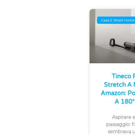
Casa E Smart Home
Tineco
Stretch A
Amazon: Po
A 180° 
Aspirare e
passaggio: 
sembrava u