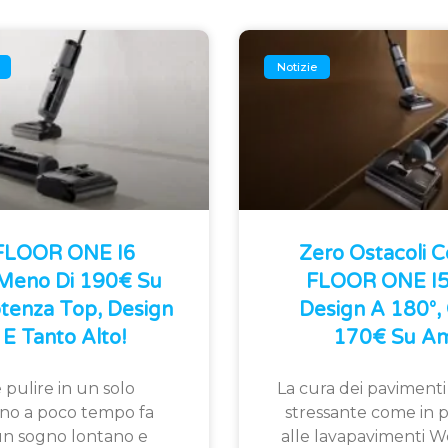
Notizie
 FLOOR ONE I6
Zero Ostacoli 
 Meno Di 190€ Su
FLOOR ONE I5 
tenza Top, Design
Design A 180°, 
E Tanto Alto!
170€ Su Am
 pulire in un solo
La cura dei pavimenti
fino a poco tempo fa
stressante come in p
n sogno lontano e
alle lavapavimenti W