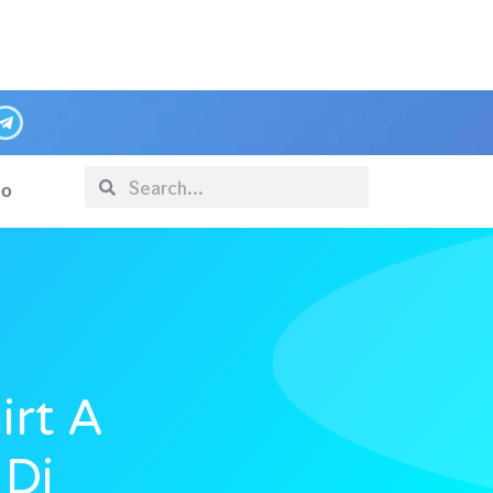
po
irt A
 Di