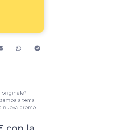
 originale?
 stampa a tema
 la nuova promo
€ con la