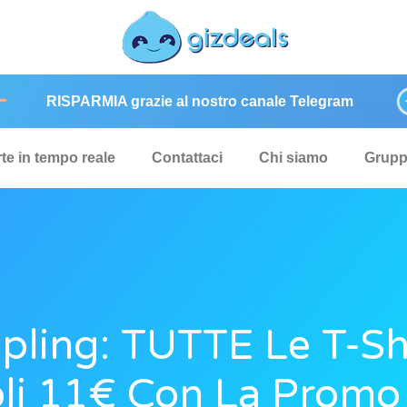
RISPARMIA grazie al nostro canale Telegram
rte in tempo reale
Contattaci
Chi siamo
Grup
ling: TUTTE Le T-Sh
li 11€ Con La Promo