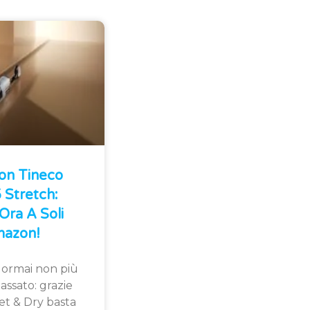
Con Tineco
Stretch:
Ora A Soli
azon!
 ormai non più
assato: grazie
et & Dry basta