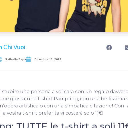
n Chi Vuoi
Raffaella Papa
Dicembre 13, 2022
 stupire una persona a voi cara con un regalo davvero
one giusta: una t-shirt Pampling, con una bellissima
 un’opera artistica o con una simpatica citazione! Con
la vostra t-shirt preferita vi costerà solo 11€!
g: TUTTE le t-shirt a soli 11