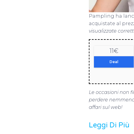
Pampling ha lanc
acquistate al prezz
visualizzate corret
11€
Deal
Le occasioni non fi
perdere nemmeno 
affari sul web!
Leggi Di Più