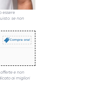
o essere
quisto:
se non
Compra ora!
 offerte e non
icato ai migliori