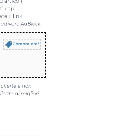
u articoli
ti capi
te il link
sattivare AdBlock
.
Compra ora!
 offerte e non
icato ai migliori