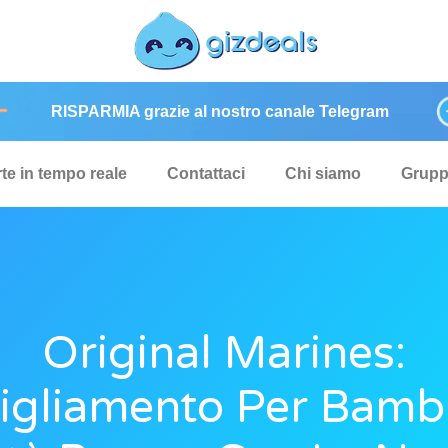
RISPARMIA grazie al nostro canale Telegram
rte in tempo reale
Contattaci
Chi siamo
Grup
Original Marines:
igliamento Per Bambi