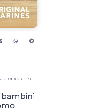
ova promozione di
r bambini
romo