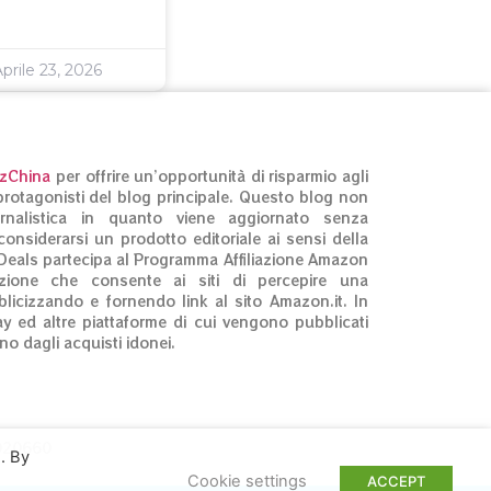
prile 23, 2026
izChina
per offrire un’opportunità di risparmio agli
ti protagonisti del blog principale. Questo blog non
rnalistica in quanto viene aggiornato senza
onsiderarsi un prodotto editoriale ai sensi della
Deals partecipa al Programma Affiliazione Amazon
zione che consente ai siti di percepire una
licizzando e fornendo link al sito Amazon.it. In
ay ed altre piattaforme di cui vengono pubblicati
no dagli acquisti idonei.
3020660
. By
Cookie settings
ACCEPT