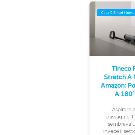
Casa E Smart Home
Tineco
Stretch A
Amazon: Po
A 180° 
Aspirare e
passaggio: 
sembrava u
invece il sett