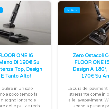
Notizie
 FLOOR ONE I6
Zero Ostacoli 
 Meno Di 190€ Su
FLOOR ONE I5 
tenza Top, Design
Design A 180°, 
E Tanto Alto!
170€ Su Am
 pulire in un solo
La cura dei pavimenti
fino a poco tempo fa
stressante come in p
n sogno lontano e
alle lavapavimenti W
ore delle pulizie tech
una sola passata pe