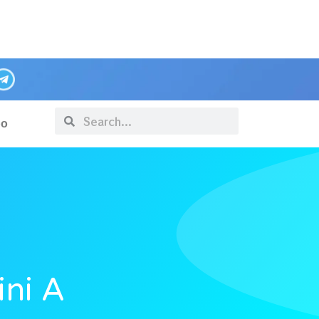
po
ni A