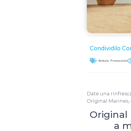
Condividilo Co
Notizie
,
Promozioni
Date una rinfresca
Original Marines, c
Original
a m