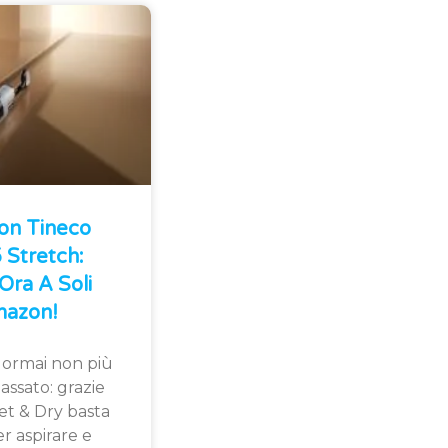
Con Tineco
Stretch:
Ora A Soli
azon!
 ormai non più
assato: grazie
et & Dry basta
r aspirare e