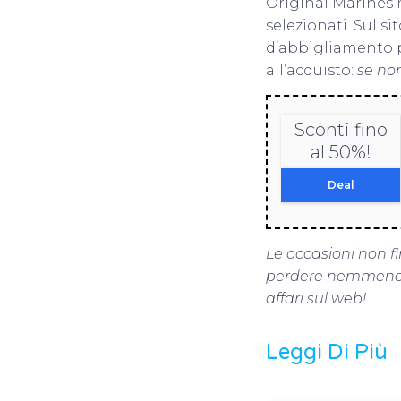
Original Marines
selezionati. Sul s
d’abbigliamento per
all’acquisto:
se non
Sconti fino
al 50%!
Deal
Le occasioni non fi
perdere nemmeno 
affari sul web!
Leggi Di Più