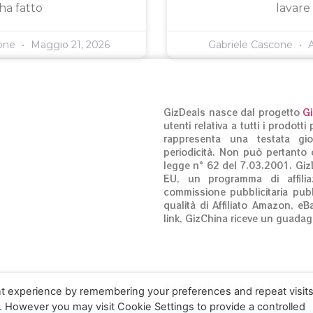
ha fatto
lavare
cone
Maggio 21, 2026
Gabriele Cascone
A
GizDeals nasce dal progetto
G
utenti relativa a tutti i prodot
rappresenta una testata gio
periodicità. Non può pertanto c
legge n° 62 del 7.03.2001. Giz
EU, un programma di affilia
commissione pubblicitaria pubb
qualità di Affiliato Amazon, eB
link, GizChina riceve un guadag
© GizDeals.it – Giz S.r.l. 0197
t experience by remembering your preferences and repeat visits
. However you may visit Cookie Settings to provide a controlled