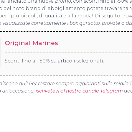
 ha lanciato una nuova
promo
, con sconti fino al -50% s
ito del noto brand di abbigliamento potete trovare tan
 i più piccoli, di qualità e alla moda! Di seguito trova
 visualizzate correttamente i box qui sotto, provate a di
Original Marines
Sconti fino al -50% su articoli selezionati.
niscono qui! Per restare sempre aggiornati sulle migliori
un’occasione,
iscrivetevi al nostro canale Telegram
ded