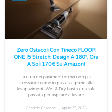
Zero Ostacoli Con Tineco FLOOR
ONE I5 Stretch: Design A 180°, Ora
A Soli 170€ Su Amazon!
La cura dei pavimenti ormai non più
stressante come in passato: grazie alle
lavapavimenti Wet & Dry basta una sola
passata per aspirare e lavare
Gabriele Cascone
Aprile 23, 2026