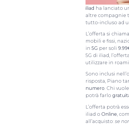
iliad
ha lanciato un
altre compagnie t
tutto-incluso ad 
L’offerta si chiam
mobili e fissi, naz
in
5G
per soli
9.99
5G di iliad, l’off
utilizzare in roam
Sono inclusi nell’
risposta, Piano ta
numero
. Chi vuo
potrà farlo
gratui
L’offerta potrà es
iliad o
Online
, com
all’acquisto:
se non