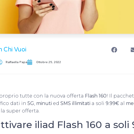
n Chi Vuoi
Raffaella Papa
Ottobre 25, 2022
 proprio tutte con la nuova offerta
Flash 160
! Il pacche
ffico dati in
5G
,
minuti
ed
SMS illimitati
a soli
9.99€
al
me
la super offerta.
tivare iliad Flash 160 a soli 