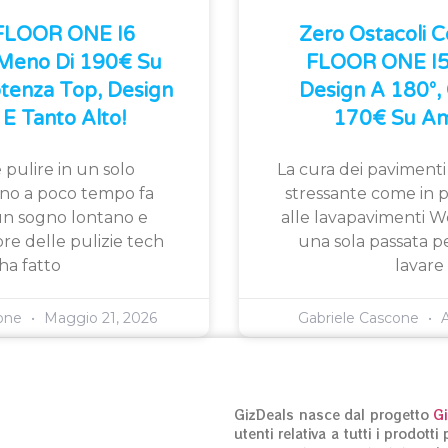
 FLOOR ONE I6
Zero Ostacoli 
 Meno Di 190€ Su
FLOOR ONE I5 
tenza Top, Design
Design A 180°, 
E Tanto Alto!
170€ Su Am
 pulire in un solo
La cura dei pavimenti
fino a poco tempo fa
stressante come in p
n sogno lontano e
alle lavapavimenti W
ore delle pulizie tech
una sola passata pe
ha fatto
lavare
cone
Maggio 21, 2026
Gabriele Cascone
A
GizDeals nasce dal progetto
G
utenti relativa a tutti i prodot