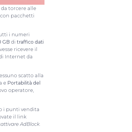
 da torcere alle
 con pacchetti
utti i numeri
0 GB
di
traffico dati
esse ricevere il
di Internet da
Nessuno scatto alla
a e
Portabilità del
ovo operatore,
 i punti vendita
vate il link
sattivare AdBlock
.