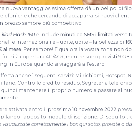
a nuova vantaggiosissima offerta dà un bel po’ di filo
elefoniche che cercando di accaparrarsi nuovi clienti
un prezzo sempre più competitivo.
a
iliad Flash 160
e include
minuti
ed
SMS illimitati
verso t
ionali e internazionali e – udite, udite – la bellezza di
16
€ al mese
. Per sempre! E qualora la vostra zona non dov
erta fornirà copertura 4G/4G+, mentre sono previsti 9 GB 
ing in Europa quando si viaggerà all’estero.
offerta anche i seguenti servizi: Mi richiami, Hotspot, 
riffario, Controllo credito residuo, Segreteria telefonic
le quindi mantenere il proprio numero e passare al nu
tamente
.
sere attivata entro il prossimo
10 novembre 2022
presso
pilando l’apposito modulo di iscrizione. Di seguito tro
 visualizzate correttamente i box qui sotto, provate a di