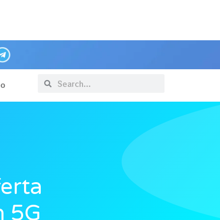
po
ferta
n 5G