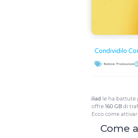
Condividilo Co
Notizie
,
Promozioni
iliad
le ha battute
offre
160 GB
di tra
Ecco come attivar 
Come at