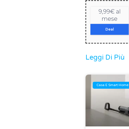
9,99€ al
mese
Deal
Leggi Di Più
Casa E Smart Home