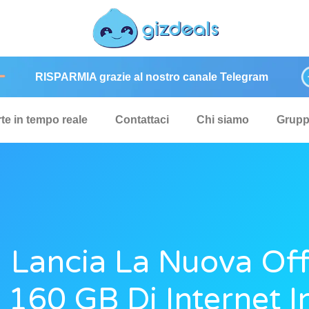
RISPARMIA grazie al nostro canale Telegram
rte in tempo reale
Contattaci
Chi siamo
Grup
d Lancia La Nuova Of
 160 GB Di Internet I