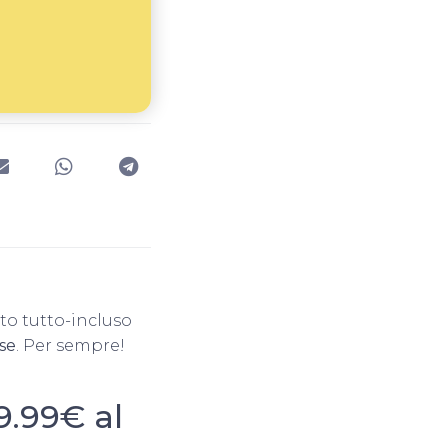
tto tutto-incluso
se
. Per sempre!
9.99€ al