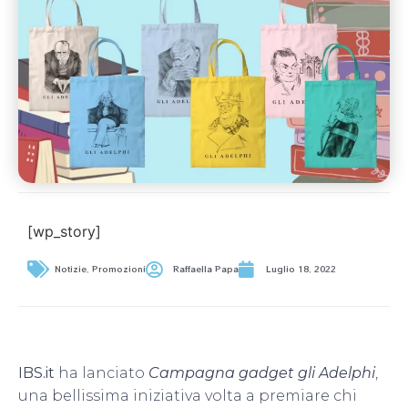
[wp_story]
Notizie
,
Promozioni
Raffaella Papa
Luglio 18, 2022
IBS.it
ha lanciato
Campagna gadget gli Adelphi
,
una bellissima iniziativa volta a premiare chi