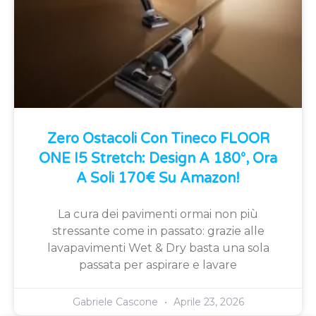
Zero Ostacoli Con Tineco FLOOR
ONE I5 Stretch: Design A 180°, Ora
A Soli 170€ Su Amazon!
La cura dei pavimenti ormai non più
stressante come in passato: grazie alle
lavapavimenti Wet & Dry basta una sola
passata per aspirare e lavare
Gabriele Cascone
Aprile 23, 2026