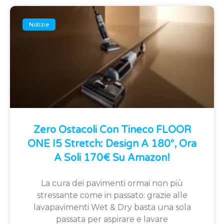
Notizie
Zero Ostacoli Con Tineco FLOOR
ONE I5 Stretch: Design A 180°, Ora
A Soli 170€ Su Amazon!
La cura dei pavimenti ormai non più
stressante come in passato: grazie alle
lavapavimenti Wet & Dry basta una sola
passata per aspirare e lavare