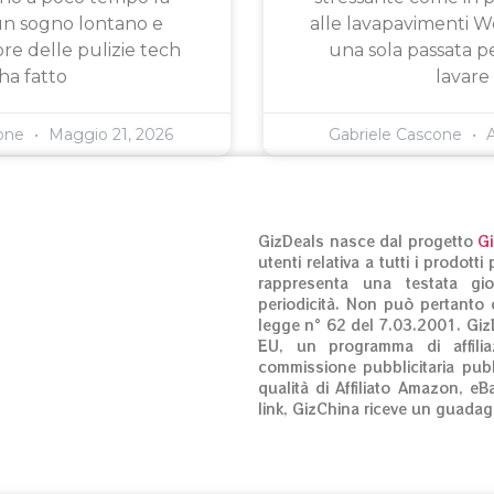
n sogno lontano e
alle lavapavimenti W
ore delle pulizie tech
una sola passata pe
ha fatto
lavare
cone
Maggio 21, 2026
Gabriele Cascone
A
GizDeals nasce dal progetto
G
utenti relativa a tutti i prodot
rappresenta una testata gio
periodicità. Non può pertanto c
legge n° 62 del 7.03.2001. Giz
EU, un programma di affilia
commissione pubblicitaria pubb
qualità di Affiliato Amazon, eB
link, GizChina riceve un guadag