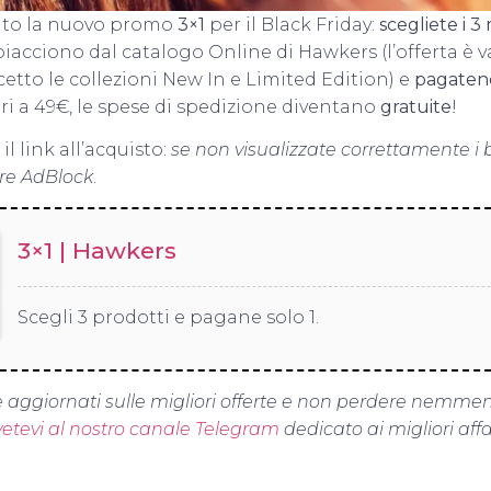
ato la nuovo promo
3×1
per il Black Friday:
scegliete i 3 
piacciono dal catalogo Online di Hawkers (l’offerta è va
ccetto le collezioni New In e Limited Edition) e
pagatene
ri a 49€, le spese di spedizione diventano
gratuite
!
il link all’acquisto:
se non visualizzate correttamente i b
are AdBlock
.
3×1 | Hawkers
Scegli 3 prodotti e pagane solo 1.
 aggiornati sulle migliori offerte e non perdere nemme
ivetevi al nostro canale Telegram
dedicato ai migliori affa