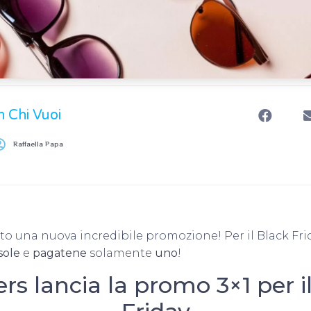
n Chi Vuoi
Raffaella Papa
to una nuova incredibile promozione! Per il Black Fri
 sole
e
pagatene
solamente
uno
!
s lancia la promo 3×1 per i