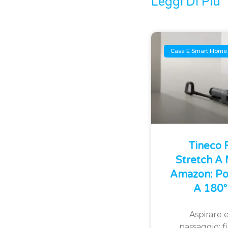
Leggi Di Più
Casa E Smart Home
Tineco
Stretch A
Amazon: Po
A 180° 
Aspirare e
passaggio: 