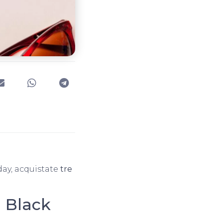
day, acquistate
tre
l Black