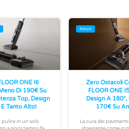
Notizie
 FLOOR ONE I6
Zero Ostacoli 
 Meno Di 190€ Su
FLOOR ONE I5 
tenza Top, Design
Design A 180°, 
E Tanto Alto!
170€ Su Am
 pulire in un solo
La cura dei pavimenti
fino a poco tempo fa
stressante come in p