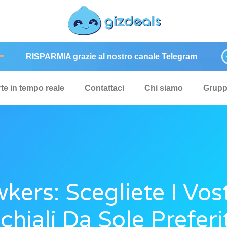
RISPARMIA grazie al nostro canale Telegram
rte in tempo reale
Contattaci
Chi siamo
Grup
kers: Scegliete I Vost
chiali Da Sole Preferit