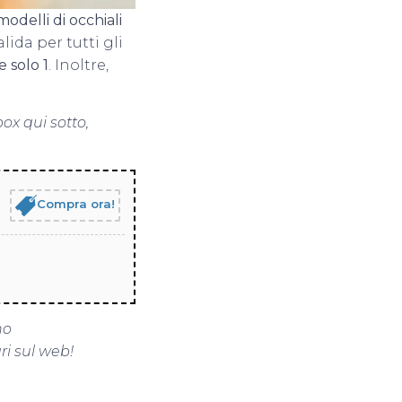
modelli di occhiali
lida per tutti gli
 solo 1
. Inoltre,
ox qui sotto,
Compra ora!
no
ri sul web!