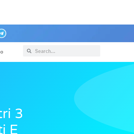
po
ri 3
i E