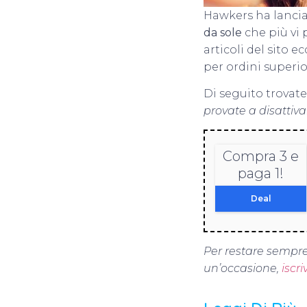
Hawkers ha lanci
da sole
che più vi 
articoli del sito e
per ordini superio
Di seguito trovate 
provate a disattiv
Compra 3 e
paga 1!
Deal
Per restare sempre
un’occasione,
iscr