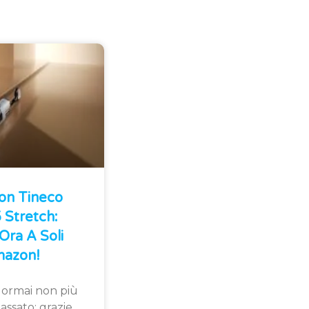
Con Tineco
Stretch:
Ora A Soli
azon!
 ormai non più
assato: grazie