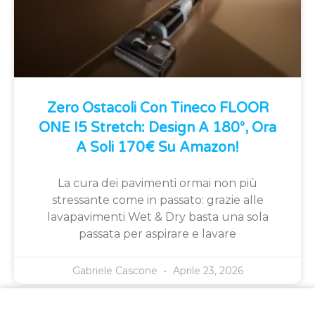
Zero Ostacoli Con Tineco FLOOR
ONE I5 Stretch: Design A 180°, Ora
A Soli 170€ Su Amazon!
La cura dei pavimenti ormai non più
stressante come in passato: grazie alle
lavapavimenti Wet & Dry basta una sola
passata per aspirare e lavare
Gabriele Cascone
Aprile 23, 2026