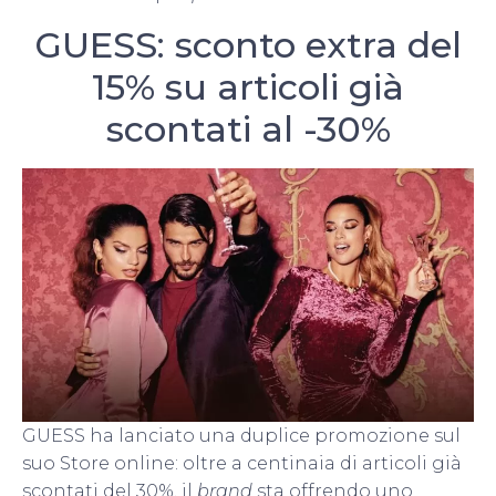
GUESS: sconto extra del
15% su articoli già
scontati al -30%
GUESS ha lanciato una duplice promozione sul
suo Store online: oltre a centinaia di articoli già
scontati del 30%, il
brand
sta offrendo uno