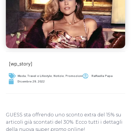
[wp_story]
Moda, Travel e Lifestyle
,
Notizie
,
Promozioni
Raffaella Papa
Dicembre 29, 2022
GUESS sta offrendo uno sconto extra del 15% su
articoli già scontati del 30%. Ecco tutti i dettagli
della nuova super
promo
online!