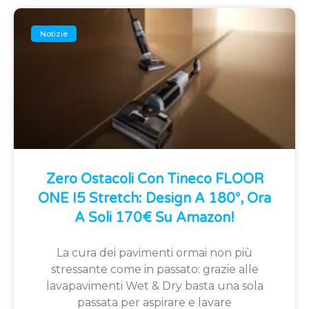
Notizie
Zero Ostacoli Con Tineco FLOOR
ONE I5 Stretch: Design A 180°, Ora
A Soli 170€ Su Amazon!
La cura dei pavimenti ormai non più
stressante come in passato: grazie alle
lavapavimenti Wet & Dry basta una sola
passata per aspirare e lavare