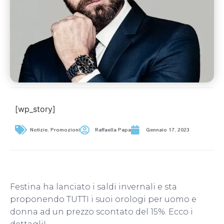
[wp_story]
Notizie
,
Promozioni
Raffaella Papa
Gennaio 17, 2023
Festina ha lanciato i saldi invernali e sta
proponendo TUTTI i suoi orologi per uomo e
donna ad un prezzo scontato del 15%. Ecco i