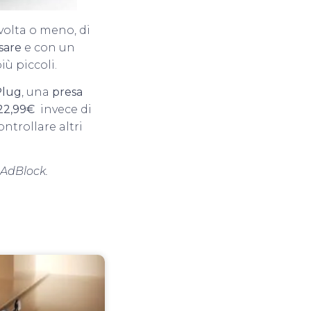
 volta o meno, di
sare
e con un
iù piccoli.
Plug
, una
presa
22,99€
invece di
ntrollare altri
e AdBlock.