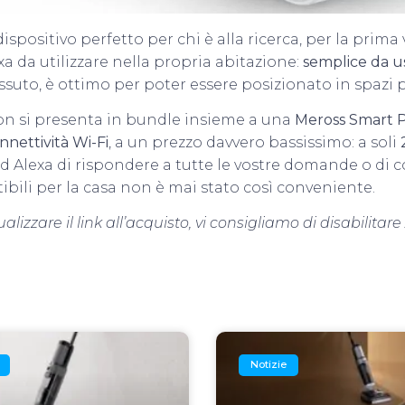
ispositivo perfetto per chi è alla ricerca, per la prima
xa da utilizzare nella propria abitazione:
semplice da u
ssuto, è ottimo per poter essere posizionato in spazi p
on si presenta in bundle insieme a una
Meross Smart 
nnettività Wi-Fi
, a un prezzo davvero bassissimo: a soli
d Alexa di rispondere a tutte le vostre domande o di co
ibili per la casa non è mai stato così conveniente.
lizzare il link all’acquisto, vi consigliamo di disabilitar
Notizie