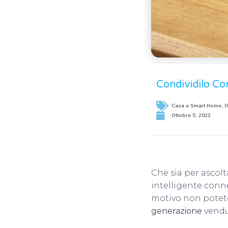
Condividilo Co
Casa e Smart Home
,
O
Ottobre 5, 2022
Che sia per ascolt
intelligente conn
motivo non potete
generazione
vend