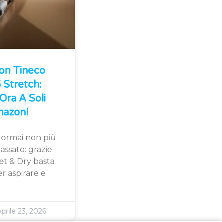
Con Tineco
Stretch:
Ora A Soli
azon!
 ormai non più
assato: grazie
et & Dry basta
r aspirare e
prile 23, 2026