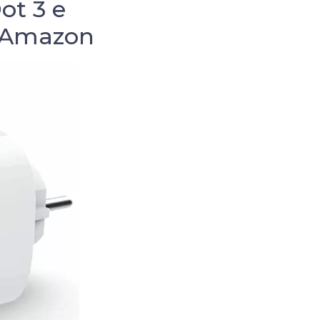
ot 3 e
u Amazon