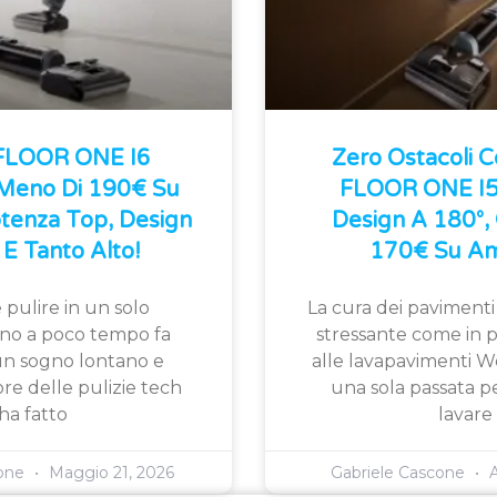
 FLOOR ONE I6
Zero Ostacoli 
 Meno Di 190€ Su
FLOOR ONE I5 
tenza Top, Design
Design A 180°, 
E Tanto Alto!
170€ Su Am
 pulire in un solo
La cura dei pavimenti
fino a poco tempo fa
stressante come in p
n sogno lontano e
alle lavapavimenti W
ore delle pulizie tech
una sola passata pe
ha fatto
lavare
cone
Maggio 21, 2026
Gabriele Cascone
A