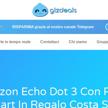
RISPARMIA grazie al nostro canale Telegram
rte in tempo reale
Contattaci
Chi siamo
Grup
on Echo Dot 3 Con 
art In Regalo Costa S