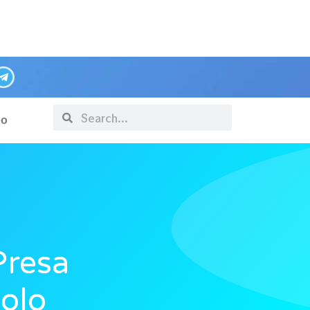
po
Presa
olo