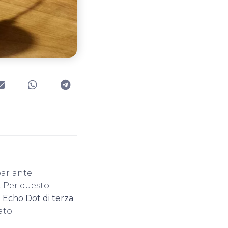
parlante
. Per questo
n
Echo Dot di terza
ato.