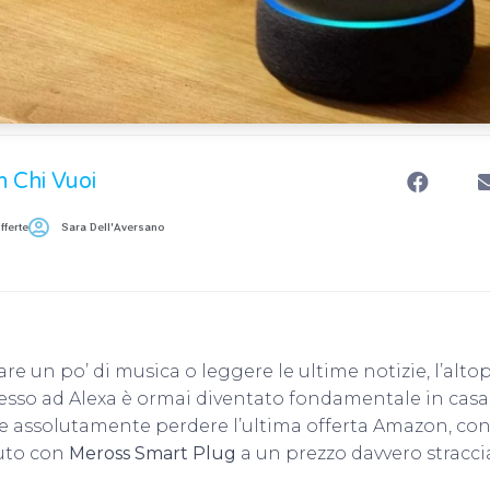
n Chi Vuoi
fferte
Sara Dell'Aversano
are un po’ di musica o leggere le ultime notizie, l’alto
esso ad Alexa è ormai diventato fondamentale in casa
 assolutamente perdere l’ultima offerta Amazon, co
uto con
Meross Smart Plug
a un prezzo davvero stracci