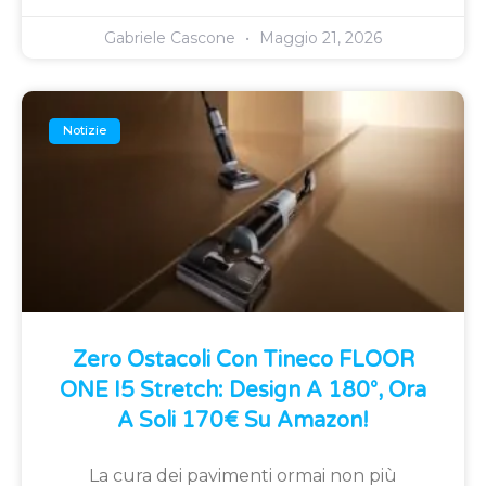
Gabriele Cascone
Maggio 21, 2026
Notizie
Zero Ostacoli Con Tineco FLOOR
ONE I5 Stretch: Design A 180°, Ora
A Soli 170€ Su Amazon!
La cura dei pavimenti ormai non più