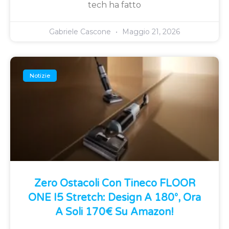
tech ha fatto
Gabriele Cascone
Maggio 21, 2026
Notizie
Zero Ostacoli Con Tineco FLOOR
ONE I5 Stretch: Design A 180°, Ora
A Soli 170€ Su Amazon!