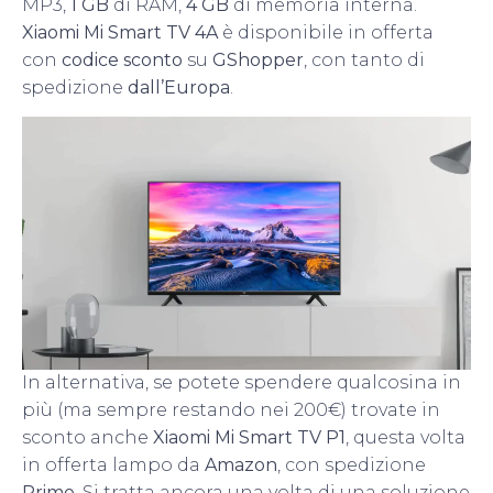
MP3,
1 GB
di RAM,
4 GB
di memoria interna.
Xiaomi Mi Smart TV 4A
è disponibile in offerta
con
codice sconto
su
GShopper
, con tanto di
spedizione
dall’Europa
.
In alternativa, se potete spendere qualcosina in
più (ma sempre restando nei 200€) trovate in
sconto anche
Xiaomi Mi Smart TV P1
, questa volta
in offerta lampo da
Amazon
, con spedizione
Prime
. Si tratta ancora una volta di una soluzione