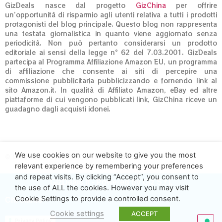
GizDeals nasce dal progetto
GizChina
per offrire
un’opportunità di risparmio agli utenti relativa a tutti i prodotti
protagonisti del blog principale. Questo blog non rappresenta
una testata giornalistica in quanto viene aggiornato senza
periodicità. Non può pertanto considerarsi un prodotto
editoriale ai sensi della legge n° 62 del 7.03.2001. GizDeals
partecipa al Programma Affiliazione Amazon EU, un programma
di affiliazione che consente ai siti di percepire una
commissione pubblicitaria pubblicizzando e fornendo link al
sito Amazon.it. In qualità di Affiliato Amazon, eBay ed altre
piattaforme di cui vengono pubblicati link, GizChina riceve un
guadagno dagli acquisti idonei.
We use cookies on our website to give you the most
© GizDeals.it – Giz S.r.l. 01973020660
relevant experience by remembering your preferences
and repeat visits. By clicking “Accept”, you consent to
GizDeals.it - Powered by Giz S.r.l.
the use of ALL the cookies. However you may visit
Cookie Settings to provide a controlled consent.
Chi siamo
Cookie settings
ACCEPT
Privacy Policy