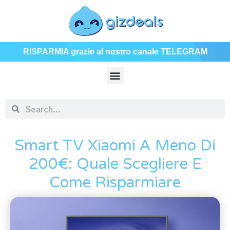
RISPARMIA grazie al nostro canale TELEGRAM
Smart TV Xiaomi A Meno Di
200€: Quale Scegliere E
Come Risparmiare