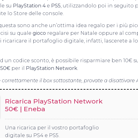
ale su
PlayStation 4
e
PS5
, utilizzandolo poi in seguito 
te lo Store delle console.
esta sono anche un’ottima idea regalo per i più picc
cisi su quale
gioco
regalare per Natale oppure al com
icaricare il portafoglio digitale, infatti, lascerete a lo
 ad un codice sconto, è possibile risparmiare ben 10€ su
a
50€
per il
PlayStation Network
.
 correttamente il box sottostante, provate a disattivare 
Ricarica PlayStation Network
50€ | Eneba
Una ricarica per il vostro portafoglio
digitale su PS4 e PS5.