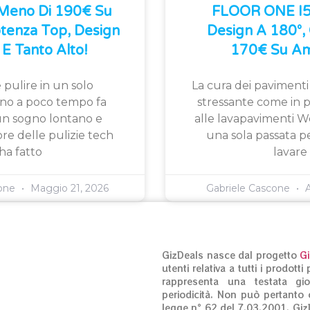
 Meno Di 190€ Su
FLOOR ONE I5 
tenza Top, Design
Design A 180°, 
E Tanto Alto!
170€ Su Am
 pulire in un solo
La cura dei pavimenti
fino a poco tempo fa
stressante come in p
n sogno lontano e
alle lavapavimenti W
ore delle pulizie tech
una sola passata pe
ha fatto
lavare
cone
Maggio 21, 2026
Gabriele Cascone
A
GizDeals nasce dal progetto
G
utenti relativa a tutti i prodot
rappresenta una testata gio
periodicità. Non può pertanto c
legge n° 62 del 7.03.2001. Giz