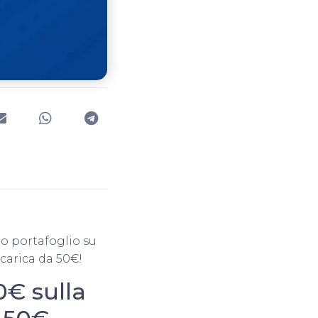
ro portafoglio su
icarica da 50€!
0€ sulla