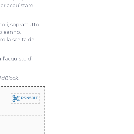
per acquistare
oli, soprattutto
pleanno.
ro la scelta del
ll’acquisto di
AdBlock.
PSN50IT