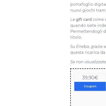
portafoglio digit
nuovi giochi trami
Le
gift card
come qu
quando siete inde
Permettendogli di r
titolo.
Su
Eneba
, grazie
questa ricarica d
Se non visualizzate
39,90€
Coupon