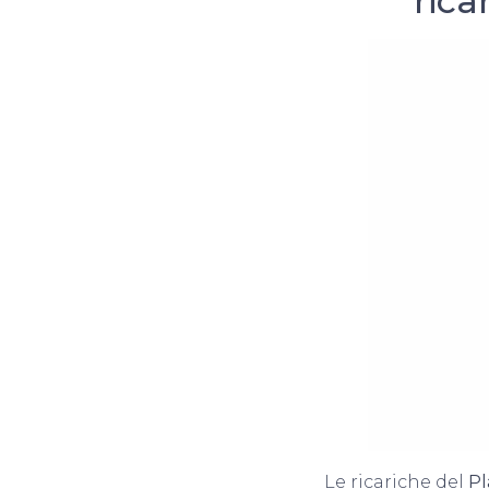
rica
Le ricariche del
Pl