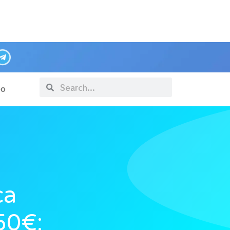
po
ca
50€: