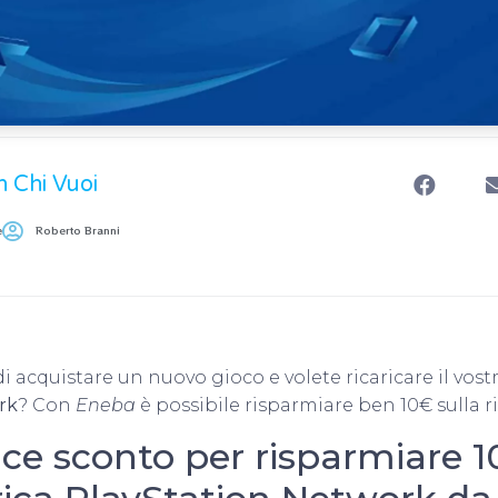
n Chi Vuoi
e
Roberto Branni
di acquistare un nuovo gioco e volete ricaricare il vost
rk
? Con
Eneba
è possibile risparmiare ben 10€ sulla r
ce sconto per risparmiare 1