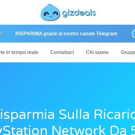
RISPARMIA grazie al nostro canale Telegram
rte in tempo reale
Contattaci
Chi siamo
Grup
isparmia Sulla Ricari
yStation Network Da 