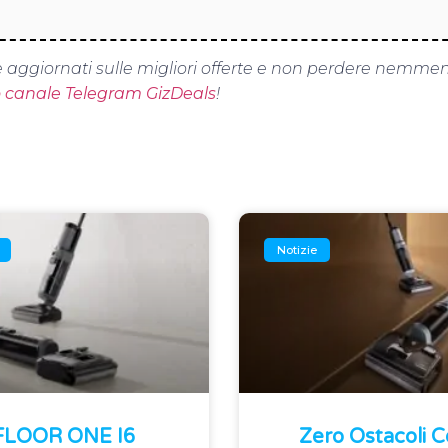
 aggiornati sulle migliori offerte e non perdere nemme
o canale Telegram GizDeals
!
Notizie
 FLOOR ONE I6
Zero Ostacoli 