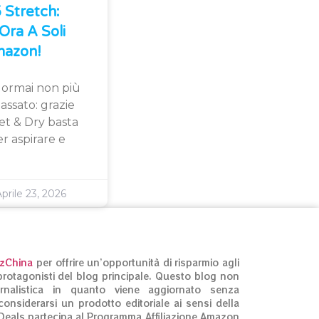
Stretch:
Ora A Soli
azon!
 ormai non più
assato: grazie
et & Dry basta
r aspirare e
prile 23, 2026
izChina
per offrire un’opportunità di risparmio agli
ti protagonisti del blog principale. Questo blog non
rnalistica in quanto viene aggiornato senza
onsiderarsi un prodotto editoriale ai sensi della
Deals partecipa al Programma Affiliazione Amazon