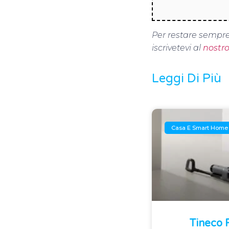
Per restare sempre
iscrivetevi al
nostr
Leggi Di Più
Casa E Smart Home
Tineco