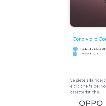
Condividilo Co
Notebook e tablet
,
Off
Ottobre 4, 2022
Se siete alla rice
è ciò che fa per v
caratteristiche!
OPPO P