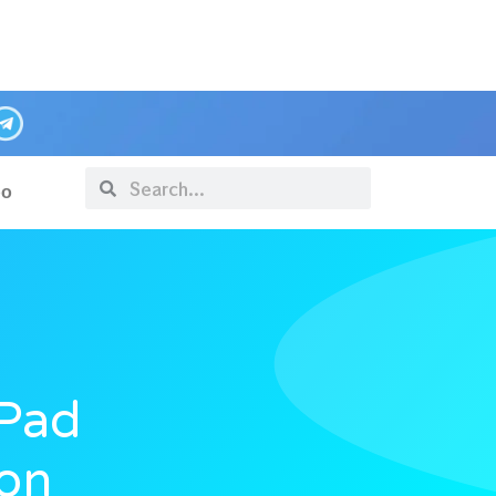
po
 Pad
Con