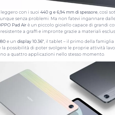
 leggero con i suoi
440 g e 6,94 mm di spessore
, così s
vunque senza problemi. Ma non fatevi ingannare dall
PPO Pad Air
è un piccolo gioiello capace di grandi co
resistente a graffi e impronte grazie a materiali esclusi
680
e un
display 10.36″
, il tablet – il primo della famig
 la possibilità di poter svolgere le proprie attività lav
fino a quattro applicazioni nello stesso momento.