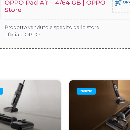
OPPO Pad Air – 4/64 GB | OPPO
OPP
Store
Prodotto venduto e spedito dallo store
ufficiale OPPO
Notizie