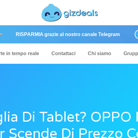
RISPARMIA grazie al nostro canale Telegram
rte in tempo reale
Contattaci
Chi siamo
Grup
lia Di Tablet? OPPO
r Scende Di Prezzo 