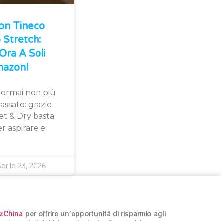
Con Tineco
Stretch:
Ora A Soli
azon!
 ormai non più
assato: grazie
et & Dry basta
r aspirare e
prile 23, 2026
izChina
per offrire un’opportunità di risparmio agli