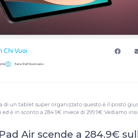
n Chi Vuoi
erte
Sara Dell'Aversano
rca di un tablet super organizzato questo è il posto gi
oi ed è in sconto a 284.9€ invece di 299.9€. Vediamo ins
ad Air scende a 284.9€ sull