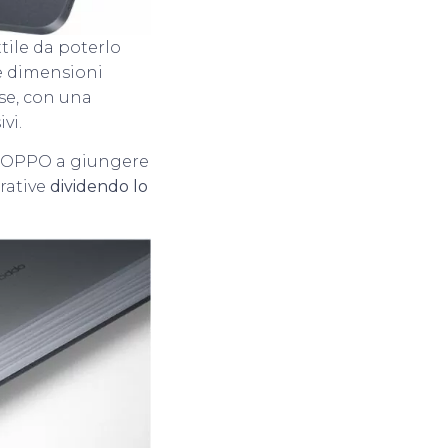
ottile da poterlo
e dimensioni
se, con una
vi.
lia OPPO a giungere
orative
dividendo lo