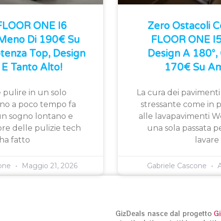
 FLOOR ONE I6
Zero Ostacoli 
 Meno Di 190€ Su
FLOOR ONE I5 
tenza Top, Design
Design A 180°, 
E Tanto Alto!
170€ Su Am
 pulire in un solo
La cura dei pavimenti
fino a poco tempo fa
stressante come in p
n sogno lontano e
alle lavapavimenti W
ore delle pulizie tech
una sola passata pe
ha fatto
lavare
cone
Maggio 21, 2026
Gabriele Cascone
A
GizDeals nasce dal progetto
G