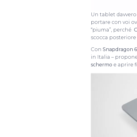
Un tablet davvero
portare con voi o
“piuma”, perché
O
scocca posteriore 
Con
Snapdragon 
in Italia – propone
schermo
e aprire 