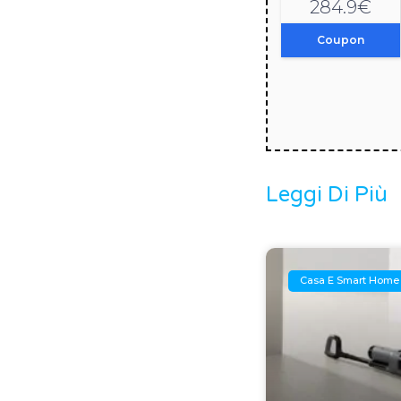
284.9€
Coupon
Leggi Di Più
Casa E Smart Home