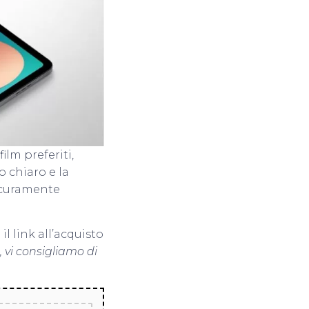
ilm preferiti,
 chiaro e la
icuramente
il link all’acquisto
, vi consigliamo di