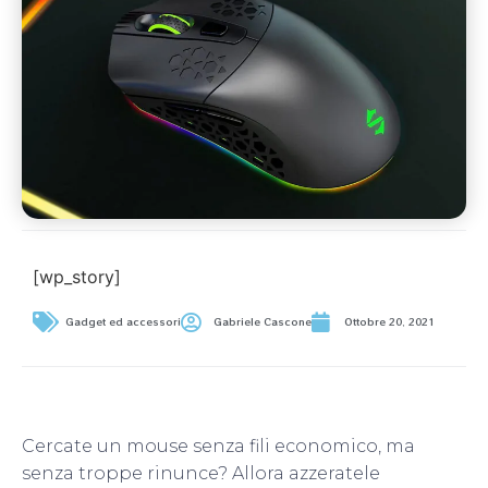
[wp_story]
Gadget ed accessori
Gabriele Cascone
Ottobre 20, 2021
Cercate un mouse senza fili economico, ma
senza troppe rinunce? Allora azzeratele