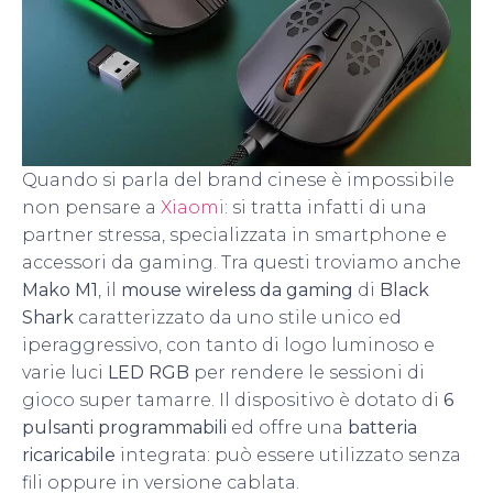
Quando si parla del brand cinese è impossibile
non pensare a
Xiaomi
: si tratta infatti di una
partner stressa, specializzata in smartphone e
accessori da gaming. Tra questi troviamo anche
Mako M1
, il
mouse wireless da gaming
di
Black
Shark
caratterizzato da uno stile unico ed
iperaggressivo, con tanto di logo luminoso e
varie luci
LED RGB
per rendere le sessioni di
gioco super tamarre. Il dispositivo è dotato di
6
pulsanti programmabili
ed offre una
batteria
ricaricabile
integrata: può essere utilizzato senza
fili oppure in versione cablata.