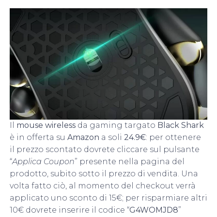
Il
mouse wireless
da gaming targato
Black Shark
è in offerta su
Amazon
a soli
24.9€
: per ottenere
il prezzo scontato dovrete cliccare sul pulsante
“
Applica Coupon
” presente nella pagina del
prodotto, subito sotto il prezzo di vendita. Una
volta fatto ciò, al momento del checkout verrà
applicato uno sconto di 15€; per risparmiare altri
10€ dovrete inserire il codice “
G4WOMJD8
”