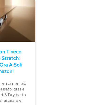
Con Tineco
Stretch:
Ora A Soli
azon!
 ormai non più
assato: grazie
et & Dry basta
r aspirare e