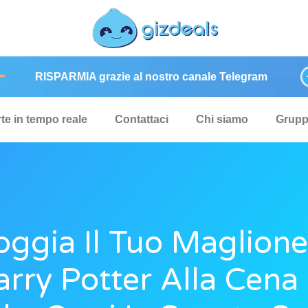
RISPARMIA grazie al nostro canale Telegram
rte in tempo reale
Contattaci
Chi siamo
Grup
oggia Il Tuo Maglione
arry Potter Alla Cena 