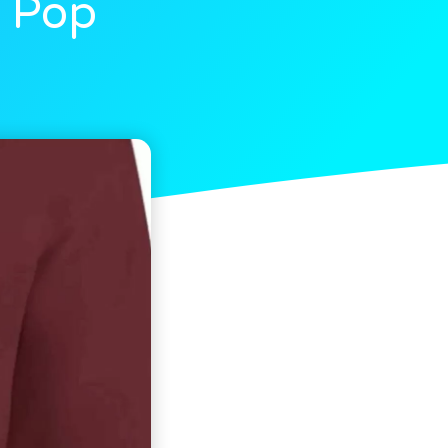
u Pop