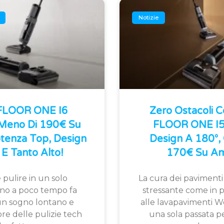
Notizie
 FLOOR ONE I6
Zero Ostacoli 
 Meno Di 190€ Su
FLOOR ONE I5 
tenza Top, Design
Design A 180°, 
E Tanto Alto!
170€ Su Am
 pulire in un solo
La cura dei pavimenti
fino a poco tempo fa
stressante come in p
n sogno lontano e
alle lavapavimenti W
ore delle pulizie tech
una sola passata pe