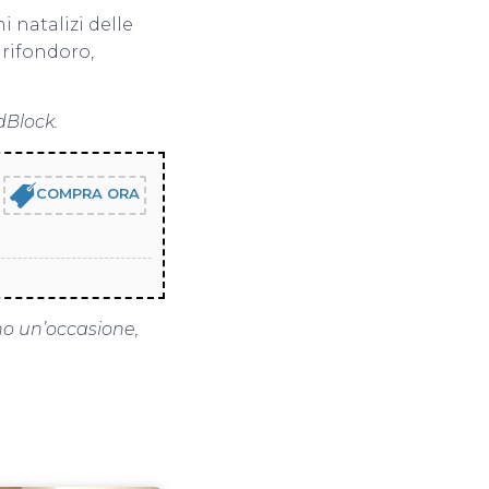
 natalizi delle
Grifondoro,
dBlock.
COMPRA ORA
no un’occasione,