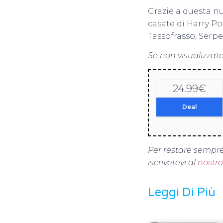
Grazie a questa nu
casate di Harry Po
Tassofrasso, Serp
Se non visualizzate
24.99€
Deal
Per restare sempre
iscrivetevi al
nostr
Leggi Di Più