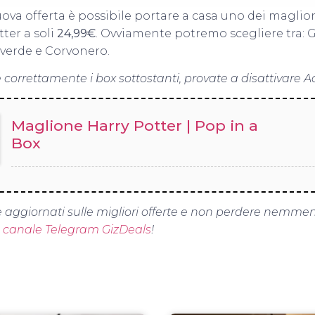
ova offerta è possibile portare a casa uno dei maglioni
tter a soli
24,99€
. Ovviamente potremo scegliere tra: 
everde e Corvonero.
 correttamente i box sottostanti, provate a disattivare A
Maglione Harry Potter | Pop in a
Box
 aggiornati sulle migliori offerte e non perdere nemme
o canale Telegram GizDeals
!