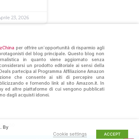
prile 23, 2026
izChina
per offrire un’opportunità di risparmio agli
ti protagonisti del blog principale. Questo blog non
rnalistica in quanto viene aggiornato senza
onsiderarsi un prodotto editoriale ai sensi della
Deals partecipa al Programma Affiliazione Amazon
zione che consente ai siti di percepire una
licizzando e fornendo link al sito Amazon.it. In
ay ed altre piattaforme di cui vengono pubblicati
no dagli acquisti idonei.
3020660
. By
Cookie settings
ACCEPT