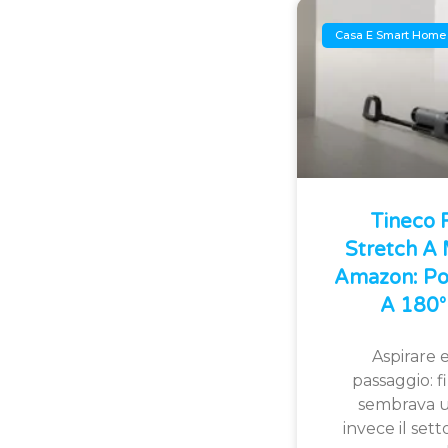
Casa E Smart Home
Tineco
Stretch A
Amazon: Po
A 180° 
Aspirare e
passaggio: 
sembrava u
invece il sett