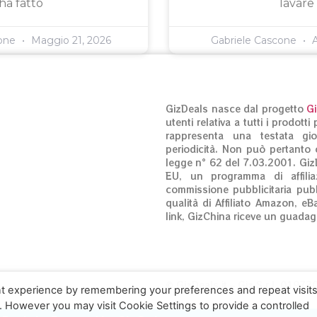
ha fatto
lavare
cone
Maggio 21, 2026
Gabriele Cascone
A
GizDeals nasce dal progetto
G
utenti relativa a tutti i prodot
rappresenta una testata gio
periodicità. Non può pertanto c
legge n° 62 del 7.03.2001. Giz
EU, un programma di affilia
commissione pubblicitaria pubb
qualità di Affiliato Amazon, eB
link, GizChina riceve un guadag
© GizDeals.it – Giz S.r.l. 0197
t experience by remembering your preferences and repeat visits
. However you may visit Cookie Settings to provide a controlled