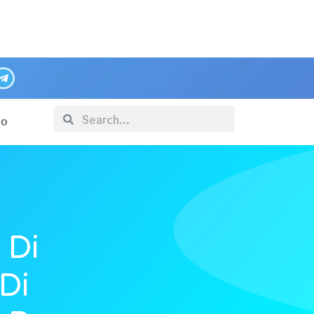
po
 Di
Di