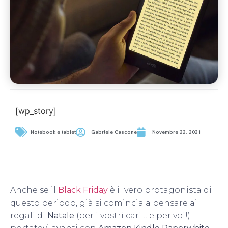
[wp_story]
Notebook e tablet
Gabriele Cascone
Novembre 22, 2021
Anche se il
Black Friday
è il vero protagonista di
questo periodo, già si comincia a pensare ai
regali di
Natale
(per i vostri cari… e per voi!):