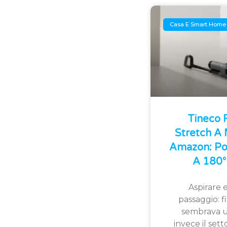
Casa E Smart Home
Tineco
Stretch A
Amazon: Po
A 180° 
Aspirare e
passaggio: 
sembrava u
invece il sett