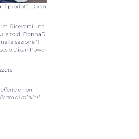
cuni prodotti Dixan
orm. Riceverai una
sul sito di DonnaD
nella sezione “I
iscs o Dixan Power
izzate
 offerte e non
icato ai migliori