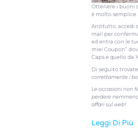
Ottenere i buoni s
è molto semplice.
Anzitutto, accedi s
mail per conferma
ed entra con le tu
miei Coupon” dove
Caps e quello da 1
Di seguito trovate
correttamente i box
Le occasioni non fi
perdere nemmeno 
affari sul web!
Leggi Di Più