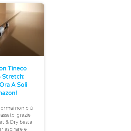
Con Tineco
Stretch:
Ora A Soli
azon!
 ormai non più
assato: grazie
et & Dry basta
r aspirare e