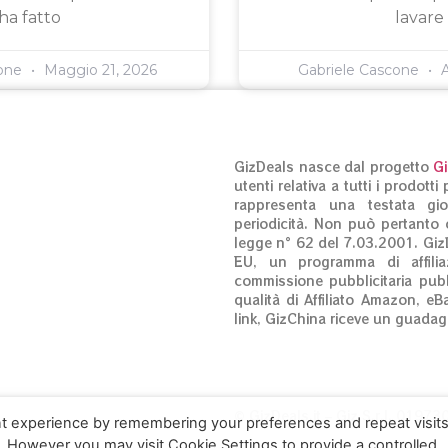
ha fatto
lavare
cone
Maggio 21, 2026
Gabriele Cascone
A
GizDeals nasce dal progetto
G
utenti relativa a tutti i prodot
rappresenta una testata gio
periodicità. Non può pertanto c
legge n° 62 del 7.03.2001. Giz
EU, un programma di affilia
commissione pubblicitaria pubb
qualità di Affiliato Amazon, eB
link, GizChina riceve un guadag
© GizDeals.it – Giz S.r.l. 0197
t experience by remembering your preferences and repeat visits
. However you may visit Cookie Settings to provide a controlled