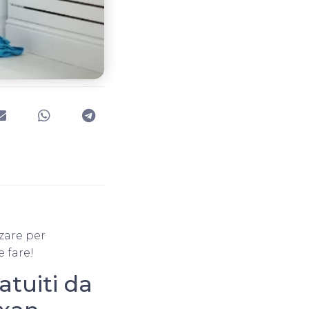
zzare per
 fare!
tuiti da