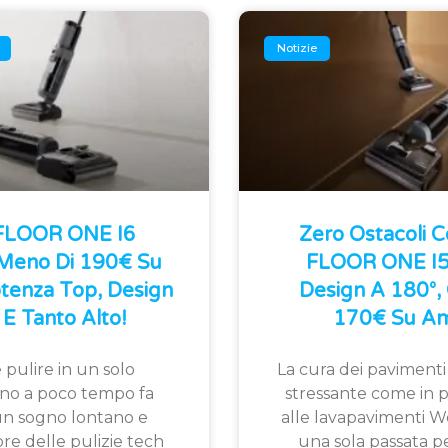
Notizie
 FLOOR ONE I6
Zero Ostacoli 
 Meno Di 190€ Su
FLOOR ONE I5 
tenza Top, Design
Design A 180°, 
E Tanto Alto!
170€ Su Am
 pulire in un solo
La cura dei pavimenti
fino a poco tempo fa
stressante come in p
n sogno lontano e
alle lavapavimenti W
ore delle pulizie tech
una sola passata pe