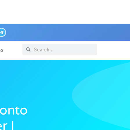
po
conto
r I