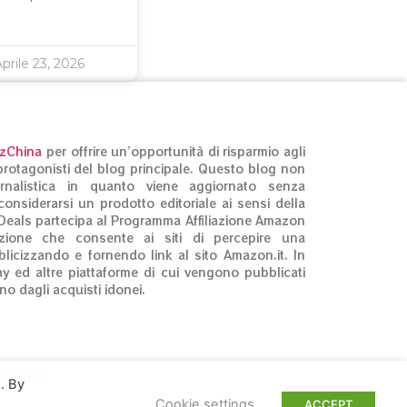
prile 23, 2026
izChina
per offrire un’opportunità di risparmio agli
ti protagonisti del blog principale. Questo blog non
rnalistica in quanto viene aggiornato senza
onsiderarsi un prodotto editoriale ai sensi della
Deals partecipa al Programma Affiliazione Amazon
zione che consente ai siti di percepire una
licizzando e fornendo link al sito Amazon.it. In
ay ed altre piattaforme di cui vengono pubblicati
no dagli acquisti idonei.
3020660
. By
Cookie settings
ACCEPT