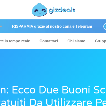
RISPARMIA grazie al nostro canale Telegram
rte in tempo reale
Contattaci
Chi siamo
Grup
n: Ecco Due Buoni S
atuiti Da Utilizzare Pe