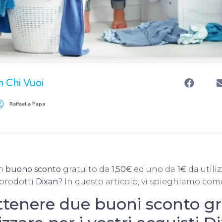
n Chi Vuoi
Raffaella Papa
un
buono sconto
gratuito da
1,50€
ed uno da
1€
da utili
 prodotti
Dixan
? In questo articolo, vi spieghiamo come
tenere due buoni sconto gra