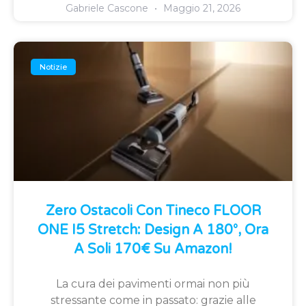
Gabriele Cascone
Maggio 21, 2026
Notizie
Zero Ostacoli Con Tineco FLOOR
ONE I5 Stretch: Design A 180°, Ora
A Soli 170€ Su Amazon!
La cura dei pavimenti ormai non più
stressante come in passato: grazie alle