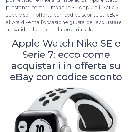
poi l’edizione
Nike
si unisce ad un
Apple Watch
prestante come il
modello SE
oppure il
Serie 7
,
specie se in offerta con codice sconto su
eBay
,
allora diventa l’occasione giusta per acquistare
un valido alleato per la propria salute.
Apple Watch Nike SE e
Serie 7: ecco come
acquistarli in offerta su
eBay con codice sconto