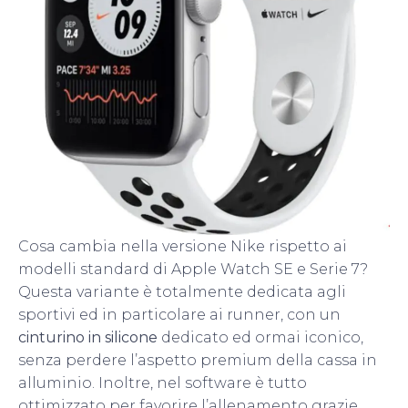
Cosa cambia nella versione Nike rispetto ai
modelli standard di Apple Watch SE e Serie 7?
Questa variante è totalmente dedicata agli
sportivi ed in particolare ai runner, con un
cinturino in silicone
dedicato ed ormai iconico,
senza perdere l’aspetto premium della cassa in
alluminio. Inoltre, nel software è tutto
ottimizzato per favorire l’allenamento grazie