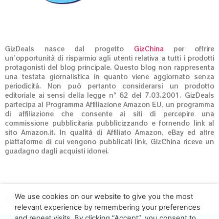
GizDeals nasce dal progetto
GizChina
per offrire
un’opportunità di risparmio agli utenti relativa a tutti i prodotti
protagonisti del blog principale. Questo blog non rappresenta
una testata giornalistica in quanto viene aggiornato senza
periodicità. Non può pertanto considerarsi un prodotto
editoriale ai sensi della legge n° 62 del 7.03.2001. GizDeals
partecipa al Programma Affiliazione Amazon EU, un programma
di affiliazione che consente ai siti di percepire una
commissione pubblicitaria pubblicizzando e fornendo link al
sito Amazon.it. In qualità di Affiliato Amazon, eBay ed altre
piattaforme di cui vengono pubblicati link, GizChina riceve un
guadagno dagli acquisti idonei.
We use cookies on our website to give you the most
© GizDeals.it – Giz S.r.l. 01973020660
relevant experience by remembering your preferences
and repeat visits. By clicking “Accept”, you consent to