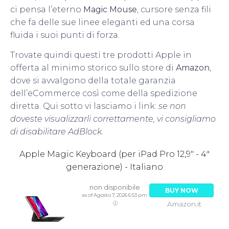
ci pensa l’eterno
Magic Mouse
, cursore senza fili
che fa delle sue linee eleganti ed una corsa
fluida i suoi punti di forza.
Trovate quindi questi tre prodotti Apple in
offerta al minimo storico sullo store di
Amazon
,
dove si avvalgono della totale garanzia
dell’eCommerce così come della spedizione
diretta. Qui sotto vi lasciamo i link:
se non
doveste visualizzarli correttamente, vi consigliamo
di disabilitare AdBlock.
Apple Magic Keyboard (per iPad Pro 12,9" - 4ª
generazione) - Italiano
non disponibile
BUY NOW
as of Agosto 7, 2026 6:53 pm
Amazon.it