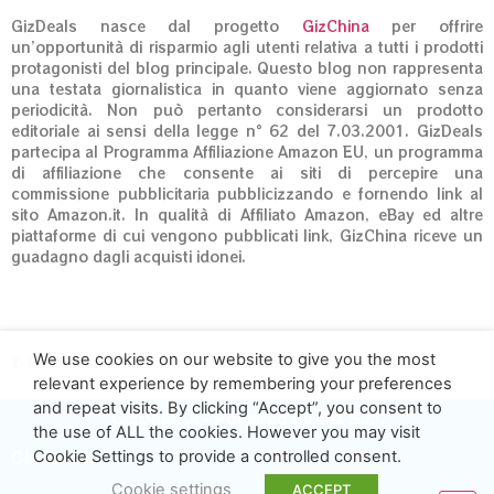
GizDeals nasce dal progetto
GizChina
per offrire
un’opportunità di risparmio agli utenti relativa a tutti i prodotti
protagonisti del blog principale. Questo blog non rappresenta
una testata giornalistica in quanto viene aggiornato senza
periodicità. Non può pertanto considerarsi un prodotto
editoriale ai sensi della legge n° 62 del 7.03.2001. GizDeals
partecipa al Programma Affiliazione Amazon EU, un programma
di affiliazione che consente ai siti di percepire una
commissione pubblicitaria pubblicizzando e fornendo link al
sito Amazon.it. In qualità di Affiliato Amazon, eBay ed altre
piattaforme di cui vengono pubblicati link, GizChina riceve un
guadagno dagli acquisti idonei.
We use cookies on our website to give you the most
© GizDeals.it – Giz S.r.l. 01973020660
relevant experience by remembering your preferences
and repeat visits. By clicking “Accept”, you consent to
GizDeals.it - Powered by Giz S.r.l.
the use of ALL the cookies. However you may visit
Cookie Settings to provide a controlled consent.
Chi siamo
Cookie settings
ACCEPT