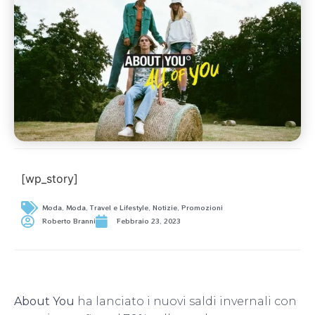
[wp_story]
Moda
,
Moda, Travel e Lifestyle
,
Notizie
,
Promozioni
Roberto Branni
Febbraio 23, 2023
About You
ha lanciato i nuovi saldi invernali con