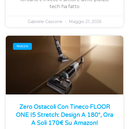
tech ha fatto
Gabriele Cascone
Maggio 21, 2026
Notizie
Zero Ostacoli Con Tineco FLOOR
ONE I5 Stretch: Design A 180°, Ora
A Soli 170€ Su Amazon!