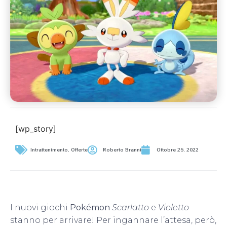
[wp_story]
Intrattenimento
,
Offerte
Roberto Branni
Ottobre 25, 2022
I nuovi giochi
Pokémon
Scarlatto
e
Violetto
stanno per arrivare! Per ingannare l’attesa, però,