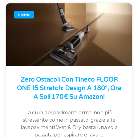
Notizie
Zero Ostacoli Con Tineco FLOOR
ONE I5 Stretch: Design A 180°, Ora
A Soli 170€ Su Amazon!
La cura dei pavimenti ormai non più
stressante come in passato: grazie alle
lavapavimenti Wet & Dry basta una sola
passata per aspirare e lavare