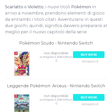
Scarlatto
e
Violetto
, i nuovi titoli
Pokémon
in
arrivo a novembre, prendono elementi di gioco
da entrambi i titoli citati. Avventurarsi in questi
due giochi, quindi, significa davvero prepararsi al
meglio per il nuovo capitolo della serie.
Pokémon Scudo - Nintendo Switch
non disponibile
BUY NOW
as of Agosto 4, 2026 4:09 pm
Amazon.it
Leggende Pokémon: Arceus - Nintendo Switch
non disponibile
BUY NOW
as of Agosto 4, 2026 4:09 pm
Amazon.it