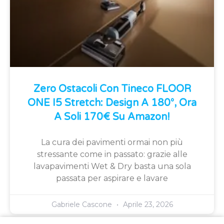
Zero Ostacoli Con Tineco FLOOR
ONE I5 Stretch: Design A 180°, Ora
A Soli 170€ Su Amazon!
La cura dei pavimenti ormai non più
stressante come in passato: grazie alle
lavapavimenti Wet & Dry basta una sola
passata per aspirare e lavare
Gabriele Cascone
Aprile 23, 2026